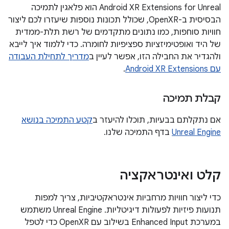
‫Android XR Extensions for Unreal הוא פלאגין לתמיכה
הבסיסית ב-OpenXR, שכולל תכונות נוספות שיעזרו לכם ליצור
חוויות סוחפות, כמו נתונים מתקדמים של רשת תלת-ממדית
של היד ואופטימיזציות ספציפיות לחומרה. כדי ללמוד איך לייבא
ולהגדיר את החבילה הזו, אפשר לעיין ב
מדריך לתחילת העבודה
עם Android XR Extensions
.
קבלת תמיכה
אם נתקלתם בבעיות, תוכלו להיעזר ב
קטע התמיכה בנושא
Unreal Engine
בדף התמיכה שלנו.
קלט ואינטראקציה
כדי ליצור חוויות מרחביות אינטראקטיביות, צריך למפות
תנועות פיזיות לפעולות דיגיטליות. ‫Unreal Engine משתמש
במערכת Enhanced Input בשילוב עם OpenXR כדי לטפל