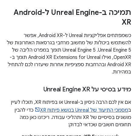
תמיכה ב-Unreal Engine ל-Android
XR
כשמפתחים אפליקציות Unreal ל-Android XR, אפשר
להשתמש ביכולות של מחשוב מרחבי בגרסאות האחרונות של
Unreal Engine 5. ‫Unreal Engine 5 תומך במפרט הליבה של
OpenXR, ואילו Android XR Extensions for Unreal תומך ב-
Android XR ובהרחבות ספציפיות אחרות שיעזרו לכם להתחיל
במהירות.
מידע בסיסי על Unreal Engine XR
אם אין לכם הרבה ניסיון ב-Unreal או בפיתוח XR, תוכלו לעיין
ב
מסמכי התיעוד של Unreal בנושא פיתוח XR
כדי להבין
מושגים בסיסיים של XR ותהליכי עבודה. ריכזנו כאן כמה
תחומים חשובים שכדאי לבדוק: