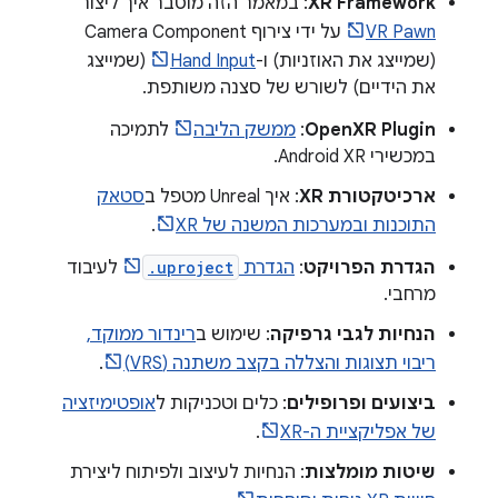
XR Framework
: במאמר הזה מוסבר איך ליצור
VR Pawn
על ידי צירוף Camera Component
(שמייצג את האוזניות) ו-
Hand Input
(שמייצג
את הידיים) לשורש של סצנה משותפת.
OpenXR Plugin
:
ממשק הליבה
לתמיכה
במכשירי Android XR.
ארכיטקטורת XR
: איך Unreal מטפל ב
סטאק
התוכנות ובמערכות המשנה של XR
.
הגדרת הפרויקט
:
הגדרת
.uproject
לעיבוד
מרחבי.
הנחיות לגבי גרפיקה
: שימוש ב
רינדור ממוקד,
ריבוי תצוגות והצללה בקצב משתנה (VRS)
.
ביצועים ופרופילים
: כלים וטכניקות ל
אופטימיזציה
של אפליקציית ה-XR
.
שיטות מומלצות
: הנחיות לעיצוב ולפיתוח ליצירת