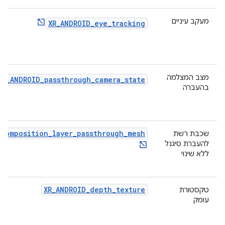
מעקב עיניים
XR_ANDROID_eye_tracking
מצב המצלמה
XR_ANDROID_passthrough_camera_state
בהעברה
_composition_layer_passthrough_mesh
שכבת רשת
להעברת סיגנל
ללא שינוי
XR_ANDROID_depth_texture
טקסטורת
עומק