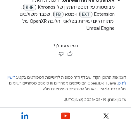
Unreal Native OpenXR
: התכונות האלה
מבוססות על תוספי התקן של Khronos‏ (
KHR
),
Extension‏ (
EXT
) ו-מטא‏ (
FB
), שכבר משולבים
ומתוחזקים ישירות בפלאגין הליבה OpenXR של
Unreal Engine.
המידע עזר לך?
דוגמאות התוכן והקוד שבדף הזה כפופות לרישיונות המפורטים בקטע
רישיון
לתוכן
.‏ Java ו-OpenJDK הם סימנים מסחריים או סימנים מסחריים רשומים
של חברת Oracle ו/או של השותפים העצמאיים שלה.
עדכון אחרון: 2026-05-19 (שעון UTC).