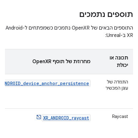
תוספים נתמכים
התוספים הבאים של OpenXR נתמכים כשמפתחים ל-Android
XR ב-Unreal:
תכונה או
מחרוזת של תוסף OpenXR
יכולת
התמדה של
_ANDROID_device_anchor_persistence
עוגן המכשיר
Raycast
XR_ANDROID_raycast