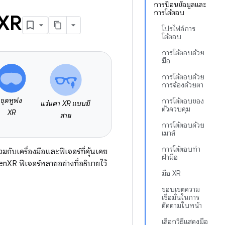
การป้อนข้อมูลและ
การโต้ตอบ
 XR
โปรไฟล์การ
โต้ตอบ
การโต้ตอบด้วย
มือ
การโต้ตอบด้วย
การจ้องด้วยตา
ชุดหูฟัง
การโต้ตอบของ
แว่นตา XR แบบมี
ตัวควบคุม
XR
สาย
การโต้ตอบด้วย
เมาส์
การโต้ตอบท่า
ับเครื่องมือและฟีเจอร์ที่คุ้นเคย
ฝ่ามือ
nXR ฟีเจอร์หลายอย่างที่อธิบายไว้
มือ XR
ขอบเขตความ
เชื่อมั่นในการ
ติดตามใบหน้า
เลือกวิธีแสดงมือ