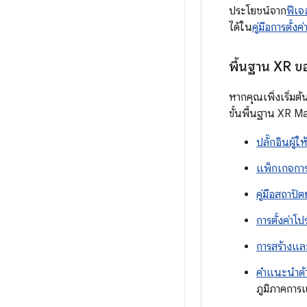
ประโยชน์จาก
ฟีเจ
ได้ใน
คู่มือการตั้งค
พื้นฐาน XR ข
หากคุณเพิ่งเริ่มต
ขั้นพื้นฐาน XR Manu
ปลั๊กอินผู้ใ
แพ็กเกจกา
คู่มือสถาป
การตั้งค่าโป
การสร้างแล
คำแนะนำด้
ภูมิภาคกา