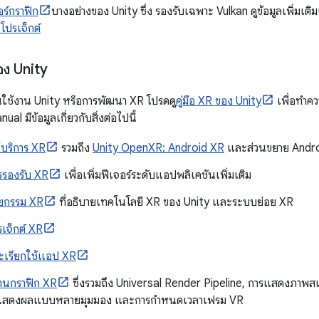
อร์กราฟิก
บางอย่างของ Unity ซึ่ง รองรับเฉพาะ Vulkan ดูข้อมูลเพิ่มเติมเก
่าโปรเจ็กต์
อง Unity
้นใช้งาน Unity หรือการพัฒนา XR โปรดดู
คู่มือ XR ของ Unity
เพื่อทำคว
al มีข้อมูลเกี่ยวกับสิ่งต่อไปนี้
ห้บริการ XR
รวมถึง
Unity OpenXR: Android XR
และส่วนขยาย Andro
รรองรับ XR
เพื่อเพิ่มฟีเจอร์ระดับแอปพลิเคชันเพิ่มเติม
ัตยกรรม XR
ที่อธิบายเทคโนโลยี XR ของ Unity และระบบย่อย XR
รเจ็กต์ XR
ะเรียกใช้แอป XR
านกราฟิก XR
ซึ่งรวมถึง Universal Render Pipeline, การแสดงภาพ
รแสดงผลแบบหลายมุมมอง และการกำหนดเวลาเฟรม VR