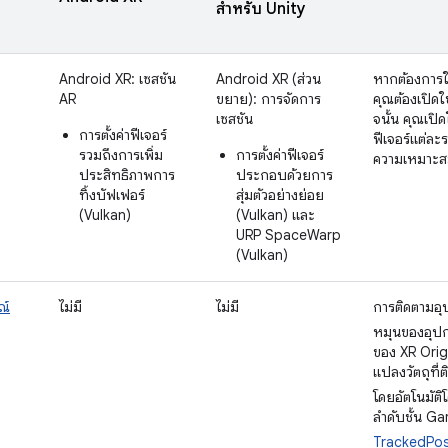
สำหรับ Unity
Android XR: เซสชัน
Android XR (ส่วน
หากต้องการใ
AR
ขยาย): การจัดการ
คุณต้องเปิดใ
เซสชัน
จนั้น คุณเปิด
การตั้งค่าฟีเจอร์
ฟีเจอร์แต่ล
รวมถึงการเพิ่ม
การตั้งค่าฟีเจอร์
ความเหมาะ
ประสิทธิภาพการ
ประกอบด้วยการ
ทิ้งบัฟเฟอร์
สุ่มตัวอย่างย่อย
(Vulkan)
(Vulkan) และ
URP SpaceWarp
(Vulkan)
ณ์
ไม่มี
ไม่มี
การติดตามอุ
หมุนของอุปกร
ของ XR Orig
แปลงวัตถุที่
โดยอัตโนมัต
ลำดับชั้น G
TrackedPos