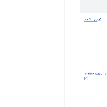
เซสชัน AR
การติดตามอุปกร