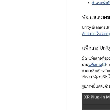
คำแนะนำด้
พัฒนาและเผย
Unity มีเอกสารปร
Android ใน Unit
แพ็กเกจ Unit
มี 2 แพ็กเกจที่รอ
ผ่าน
แพ็กเกจ
กา
ช่วยเหลือเกี่ยวกั
ฟีเจอร์ OpenXR ในร
รูปภาพนี้แสดงตัวอย