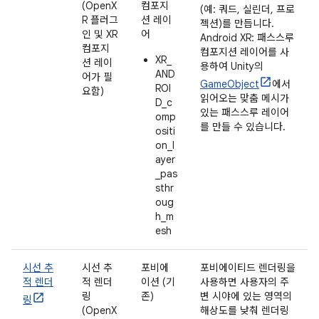
(OpenX
컴포지
(예: 쿼드, 실린더, 프로
R 플러그
션 레이
젝션)를 만듭니다.
인 및 XR
어
Android XR: 패스스루
컴포지
컴포지션 레이어를 사
XR_
션 레이
용하여 Unity의
AND
어가 필
GameObject
에서
ROI
요함)
읽어오는 맞춤 메시가
D_c
있는 패스스루 레이어
omp
를 만들 수 있습니다.
ositi
on_l
ayer
_pas
sthr
oug
h_m
esh
시선 추
시선 추
포비에
포비에이티드 렌더링을
적 렌더
적 렌더
이션 (기
사용하면 사용자의 주
링
존)
변 시야에 있는 영역의
링
(OpenX
해상도를 낮춰 렌더링