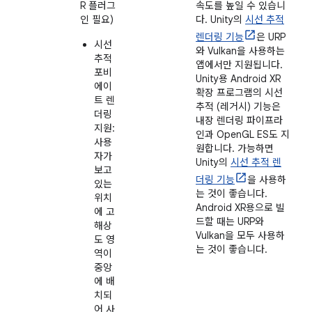
R 플러그
속도를 높일 수 있습니
인 필요)
다. Unity의
시선 추적
렌더링 기능
은 URP
시선
와 Vulkan을 사용하는
추적
앱에서만 지원됩니다.
포비
Unity용 Android XR
에이
확장 프로그램의 시선
트 렌
추적 (레거시) 기능은
더링
내장 렌더링 파이프라
지원:
인과 OpenGL ES도 지
사용
원합니다. 가능하면
자가
Unity의
시선 추적 렌
보고
더링 기능
을 사용하
있는
는 것이 좋습니다.
위치
Android XR용으로 빌
에 고
드할 때는 URP와
해상
Vulkan을 모두 사용하
도 영
는 것이 좋습니다.
역이
중앙
에 배
치되
어 사