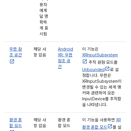
용자
에게
덜 명
확하
게 표
시됨
무한 참
해당 사
Android
이 기능은
조 공간
항 없음
XR: 무한
XRInputSubsystem
참조 공
추적 원점 모드를
간
Unbounded
로 설
정합니다. 무한은
XRInputSubsystem이
변경될 수 있는 세계 앵
커와 관련하여 모든
InputDevice를 추적함
을 나타냅니다.
환경 혼
해당 사
환경 혼
이 기능을 사용하면
XR
합 모드
항 없음
합 모드
환경 혼합 모드
를 설