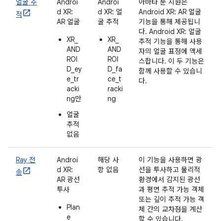
얼굴 추
Androi
Androi
아바타 눈 지원은
d XR:
d XR: 얼
Android XR: AR 얼굴
적
AR 얼굴
굴 추적
기능을 통해 제공됩니
다. Android XR: 얼굴
XR_
XR_
추적 기능을 통해 사용
AND
AND
자의 얼굴 표정에 액세
ROI
ROI
스합니다. 이 두 기능은
D_ey
D_fa
함께 사용할 수 있습니
e_tr
ce_t
다.
acki
racki
ng만
ng
얼굴
추적
없음
Ray 전
Androi
해당 사
이 기능을 사용하면 광
d XR:
항 없음
선을 투사하고 물리적
송
AR 광선
환경에서 감지된 광선
투사
과 평면 추적 가능 객체
또는 깊이 추적 가능 객
Plan
체 간의 교차점을 계산
e
할 수 있습니다.