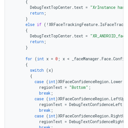
{
DebugTextTopCenter
.
text
=
"XrInstance hasn
return
;
}
else
if
(
!
XRFaceTrackingFeature
.
IsFaceTracki
{
DebugTextTopCenter
.
text
=
"XR_ANDROID_face
return
;
}
for
(
int
x
=
0
;
x
 < 
_faceManager
.
Face
.
Confid
{
switch
(
x
)
{
case
(
int
)
XRFaceConfidenceRegion
.
Lower
:
regionText
=
"Bottom"
;
break
;
case
(
int
)
XRFaceConfidenceRegion
.
LeftUpp
regionText
=
DebugTextConfidenceLeft
;
break
;
case
(
int
)
XRFaceConfidenceRegion
.
RightUp
regionText
=
DebugTextConfidenceRight
;
break
;