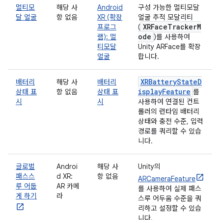
멀티모
해당 사
Android
구성 가능한 멀티모달
달 얼굴
항 없음
XR (확장
얼굴 추적 모달리티
XRFaceTrackerM
프로그
(
ode
램): 멀
)를 사용하여
티모달
Unity ARFace를 확장
얼굴
합니다.
XRBatteryStateD
배터리
해당 사
배터리
isplayFeature
상태 표
항 없음
상태 표
를
시
시
사용하여 연결된 컨트
롤러의 런타임 배터리
상태와 충전 수준, 입력
경로를 쿼리할 수 있습
니다.
글로벌
Androi
해당 사
Unity의
패스스
d XR:
항 없음
ARCameraFeature
루 어둡
AR 카메
를 사용하여 실제 패스
게 하기
라
스루 어두움 수준을 쿼
리하고 설정할 수 있습
니다.