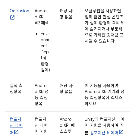
Occlusion
Androi
해당 사
오클루전을 사용하면
d XR:
항 없음
앱의 혼합 현실 콘텐츠
AR 폐색
가 실제 환경의 객체 뒤
에 숨겨지거나 부분적
Envir
으로 가려진 것처럼 표
onm
시될 수 있습니다.
ent
Dep
th(
환경
깊이)
실적 측
Androi
해당 사
이 기능을 사용하여
정항목
d XR 성
항 없음
Android XR 기기의 성
능 측정
능 측정항목에 액세스
항목
하세요.
컴포지
컴포지
Androi
Unity의 컴포지션 레이
션 레이
션 레이
d XR: 패
어 지원을 사용하여 기
어 지원
스스루
어
본
컴포지션 레이어