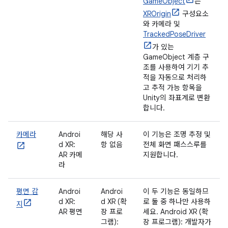
GameObject
는
XROrigin
구성요소
와 카메라 및
TrackedPoseDriver
가 있는
GameObject 계층 구
조를 사용하여 기기 추
적을 자동으로 처리하
고 추적 가능 항목을
Unity의 좌표계로 변환
합니다.
카메라
Androi
해당 사
이 기능은 조명 추정 및
d XR:
항 없음
전체 화면 패스스루를
AR 카메
지원합니다.
라
평면 감
Androi
Androi
이 두 기능은 동일하므
d XR:
d XR (확
로 둘 중 하나만 사용하
지
AR 평면
장 프로
세요. Android XR (확
그램):
장 프로그램): 개발자가