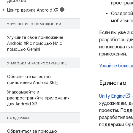
движков
простран
Центр движка Android XR
Создавай
мобильно
УЛУЧШЕНИЕ С ПОМОЩЬЮ ИИ
Если вы уже зн
Улучшите свое приложение
разработан дл
Android XR с помощью ИИ с
использовать 
помощью Gemini
приложений.
УПАКОВКА И РАСПРОСТРАНЕНИЕ
Узнайте больш
Обеспечьте качество
Единство
приложения Android XR ⍈
Упаковывайте и
Unity Engine
—
распространяйте приложения
художникам, д
для Android XR
проекты. Подде
разрабатываем
ПОДДЕРЖКА
поддержки Ope
Обратиться за помощью