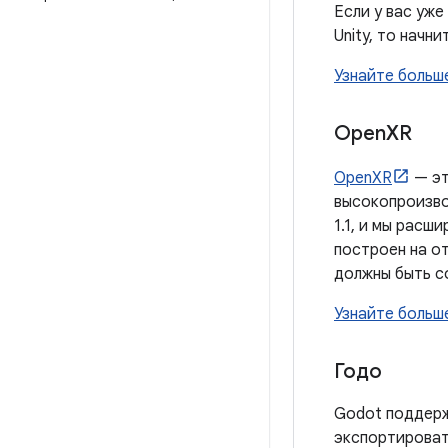
Если у вас уже
Unity, то начни
Узнайте больше
Open
XR
OpenXR
— эт
высокопроизво
1.1, и мы рас
построен на о
должны быть с
Узнайте больш
Годо
Godot поддерж
экспортироват