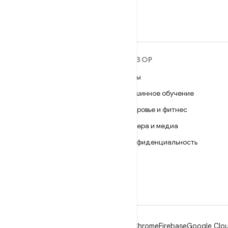
ПОДРОБНЕЕ ОБ ОС
ОБЗОР
ANDROID
Игры
Android
Машинное обучение
Android for Enterprise
Здоровье и фитнес
Безопасность
Камера и медиа
Исходный код
Конфиденциальность
Новости
5G
Блог
Подкасты
Android
Chrome
Firebase
Google Clou