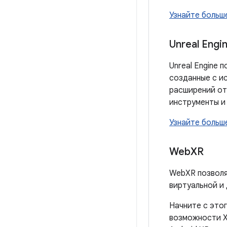
Узнайте больш
Unreal Engi
Unreal Engine 
созданные с и
расширений от
инструменты и 
Узнайте больше
Web
XR
WebXR позволя
виртуальной и 
Начните с это
возможности X