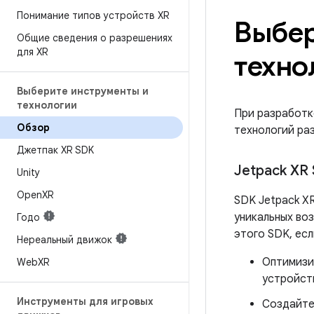
Понимание типов устройств XR
Выбер
Общие сведения о разрешениях
для XR
техно
Выберите инструменты и
технологии
При разработк
Обзор
технологий ра
Джетпак XR SDK
Jetpack XR
Unity
Open
XR
SDK Jetpack X
уникальных воз
Годо
этого SDK, ес
Нереальный движок
Оптимизи
Web
XR
устройств
Инструменты для игровых
Создайте 