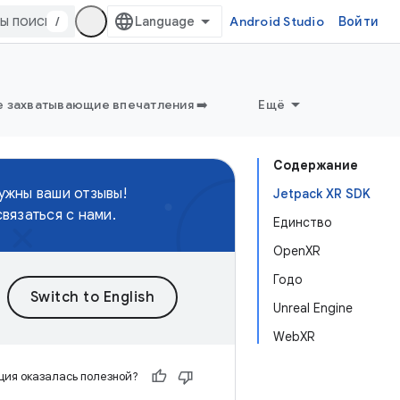
/
Android Studio
Войти
 захватывающие впечатления ➡️
Ещё
Содержание
нужны ваши отзывы!
Jetpack XR SDK
связаться с нами.
Единство
OpenXR
Годо
Unreal Engine
WebXR
ия оказалась полезной?