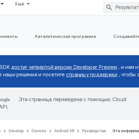
Ещё
рименты
Каталитическая программа
Создавайте
 SDK
достиг четвертой версии Developer Preview
, и нам 
 наши решения и посетите
страницу поддержки
, чтобы 
Эта страница переведена с помощью
Cloud
 API
.
s
Develop
Devices
Android XR
Руководства
Эта информац