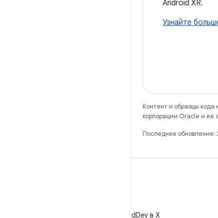
Android XR.
Узнайте больш
Контент и образцы кода
корпорации Oracle и ее
Последнее обновление:
X
Читайте @AndroidDev в X