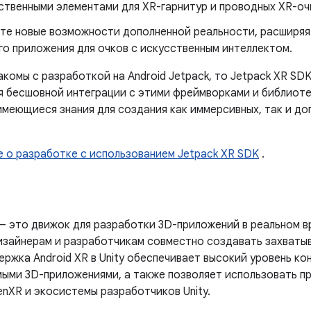
ственными элементами для XR-гарнитур и проводных XR-оч
те новые возможности дополненной реальности, расширяя
го приложения для очков с искусственным интеллектом.
акомы с разработкой на Android Jetpack, то Jetpack XR SD
я бесшовной интеграции с этими фреймворками и библиоте
имеющиеся знания для создания как иммерсивных, так и до
е о разработке с использованием Jetpack XR SDK
.
 это движок для разработки 3D-приложений в реальном 
изайнерам и разработчикам совместно создавать захваты
ржка Android XR в Unity обеспечивает высокий уровень ко
ыми 3D-приложениями, а также позволяет использовать п
nXR и экосистемы разработчиков Unity.