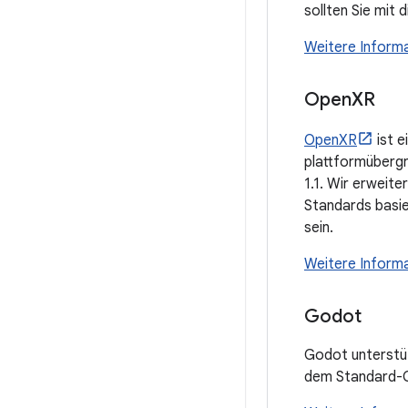
sollten Sie mit 
Weitere Informa
Open
XR
OpenXR
ist e
plattformüberg
1.1. Wir erweite
Standards basie
sein.
Weitere Inform
Godot
Godot unterstüt
dem Standard-G