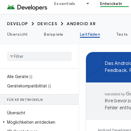
Essentials
Entwickeln
DEVELOP
DEVICES
ANDROID XR
Übersicht
Beispiele
Leitfäden
Tests
Das Android
Feedback. P
Alle Geräte ⍈
Gerätekompatibilität ⍈
FÜR XR ENTWICKELN
Ihre bevorz
Fehler entha
Übersicht
Möglichkeiten entdecken
Android Developer