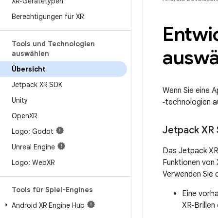
XR-Gerätetypen
Berechtigungen für XR
Entwi
Tools und Technologien
auswä
auswählen
Übersicht
Jetpack XR SDK
Wenn Sie eine A
Unity
‑technologien a
Open
XR
Jetpack XR
Logo: Godot
Unreal Engine
Das Jetpack XR
Funktionen von 
Logo: Web
XR
Verwenden Sie 
Tools für Spiel-Engines
Eine vorh
XR‑Brillen
Android XR Engine Hub