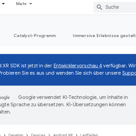
Mehr
Catalyst-Programm
Immersive Erlebnisse gestalt
 XR SDK ist jetzt in der
Entwicklervorschau 4
verfügbar. Wir
robieren Sie es aus und wenden Sie sich über unsere
Suppo
Google verwendet KI-Technologie, um Inhalte in
ugte Sprache zu übersetzen. KI-Übersetzungen können
lten.
s
Develop
Devices
Android XR
Leitfäden