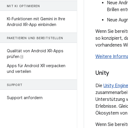
Neue Andr
MIT KI OPTIMIEREN
Brillen en
KI-Funktionen mit Gemini in Ihre
Neue Augm
Android XR-App einbinden
Wenn Sie bereit
so konzipiert, 
PAKETIEREN UND BEREITSTELLEN
vorhandenes Wi
Qualität von Android XR-Apps
Weitere Inform
prüfen ⍈
Apps für Android XR verpacken
und verteilen
Unity
SUPPORT
Die
Unity Engin
zusammenarbeite
Support anfordern
Unterstützung v
Erlebnisse. Gle
Ökosystem von 
Wenn Sie bereit