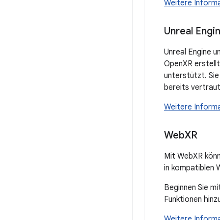
Weitere Informa
Unreal Engi
Unreal Engine u
OpenXR erstellt
unterstützt. Si
bereits vertraut
Weitere Informa
Web
XR
Mit WebXR könne
in kompatiblen
Beginnen Sie mi
Funktionen hin
Weitere Inform