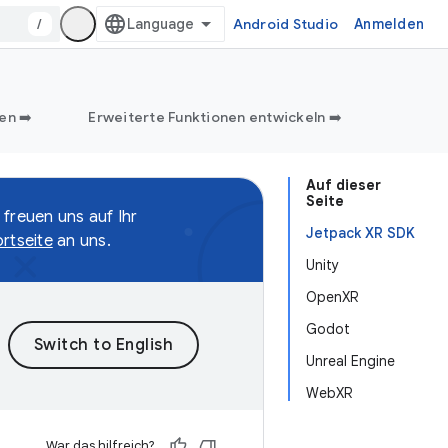
/
Android Studio
Anmelden
en ➡️
Erweiterte Funktionen entwickeln ➡️
Auf dieser
Seite
 freuen uns auf Ihr
Jetpack XR SDK
rtseite
an uns.
Unity
OpenXR
Godot
Unreal Engine
WebXR
War das hilfreich?