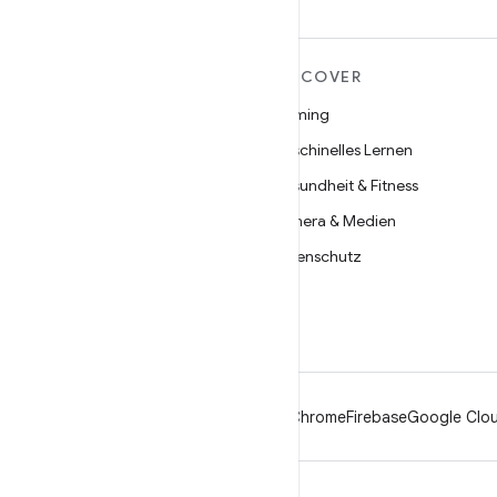
MEHR ZU ANDROID
DISCOVER
Android
Gaming
Android für Unternehmen
Maschinelles Lernen
Datensicherheit
Gesundheit & Fitness
Open Source
Kamera & Medien
Neuigkeiten
Datenschutz
Blog
5G
Podcasts
Android
Chrome
Firebase
Google Clou