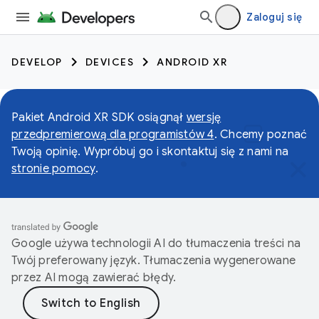
Zaloguj się
DEVELOP
DEVICES
ANDROID XR
Pakiet Android XR SDK osiągnął
wersję
przedpremierową dla programistów 4
. Chcemy poznać
Twoją opinię. Wypróbuj go i skontaktuj się z nami na
stronie pomocy
.
Google używa technologii AI do tłumaczenia treści na
Twój preferowany język. Tłumaczenia wygenerowane
przez AI mogą zawierać błędy.