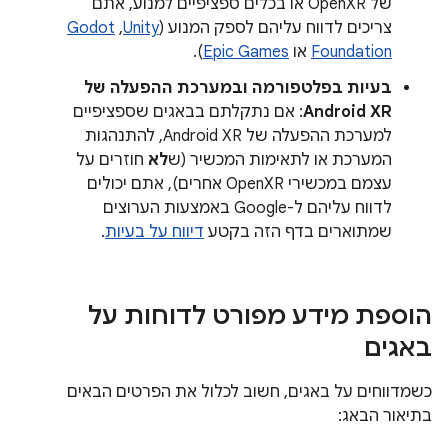
של OpenXR או בכלים ספציפיים למנוע, אתם
צריכים לדווח עליהם לספק המנוע (
Unity
,‏
Godot
Foundation
או
Epic Games
).
בעיות בפלטפורמה ובמערכת ההפעלה של
Android XR
: אם נתקלתם בבאגים שספציפיים
למערכת ההפעלה של Android XR, להתנהגות
המערכת או לתאימות המכשיר (ש
לא
חוזרים על
עצמם במכשירי OpenXR אחרים), אתם יכולים
לדווח עליהם ל-Google באמצעות הערוצים
שמתוארים בדף הזה בקטע
דיווח על בעיות
.
הוספת מידע מפורט לדוחות על
באגים
כשמדווחים על באגים, חשוב לכלול את הפרטים הבאים
בתיאור הבאג: