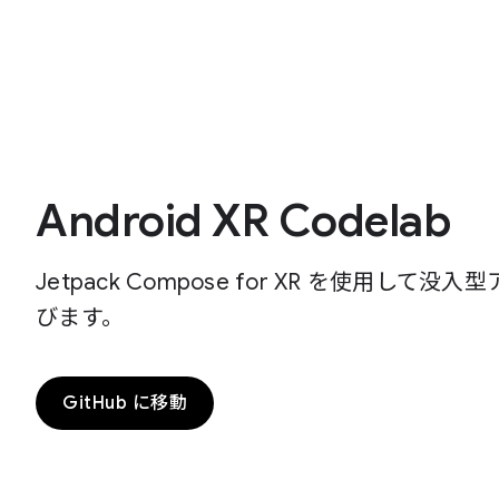
Android XR Codelab
Jetpack Compose for XR を使用
びます。
GitHub に移動