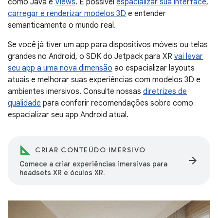
como Java e
Views
. É possível
espacializar sua interface
,
carregar e renderizar modelos 3D
e entender
semanticamente o mundo real.
Se você já tiver um app para dispositivos móveis ou telas
grandes no Android, o SDK do Jetpack para XR
vai levar
seu app a uma nova dimensão
ao espacializar layouts
atuais e melhorar suas experiências com modelos 3D e
ambientes imersivos. Consulte nossas
diretrizes de
qualidade
para conferir recomendações sobre como
espacializar seu app Android atual.
CRIAR CONTEÚDO IMERSIVO
arrow_forward
Comece a criar experiências imersivas para
headsets XR e óculos XR.