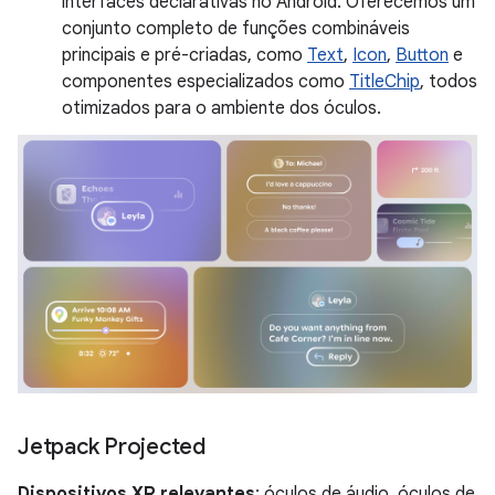
interfaces declarativas no Android. Oferecemos um
conjunto completo de funções combináveis
principais e pré-criadas, como
Text
,
Icon
,
Button
e
componentes especializados como
TitleChip
, todos
otimizados para o ambiente dos óculos.
Jetpack Projected
Dispositivos XR relevantes
: óculos de áudio, óculos de