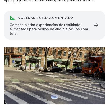
apps projetadas de um smartphone para os óculos.
ACESSAR BUILD AUMENTADA
arrow_forward
Comece a criar experiências de realidade
aumentada para óculos de áudio e óculos com
tela.