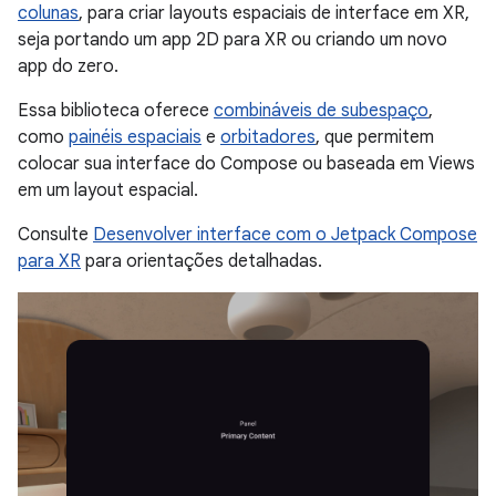
colunas
, para criar layouts espaciais de interface em XR,
seja portando um app 2D para XR ou criando um novo
app do zero.
Essa biblioteca oferece
combináveis de subespaço
,
como
painéis espaciais
e
orbitadores
, que permitem
colocar sua interface do Compose ou baseada em Views
em um layout espacial.
Consulte
Desenvolver interface com o Jetpack Compose
para XR
para orientações detalhadas.