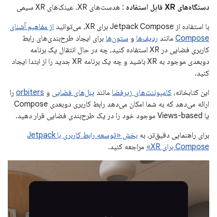
دستگاه‌های XR قابل استفاده
: هدست‌های XR، عینک‌های XR سیمی
با استفاده از Jetpack Compose برای XR، می‌توانید
از مفاهیم آشنای
Compose
مانند
ردیف‌ها
و
ستون‌ها
برای ایجاد طرح‌بندی‌های رابط
کاربری فضایی در XR استفاده کنید، چه در حال انتقال یک برنامه
دوبعدی موجود به XR باشید و چه یک برنامه XR جدید را از ابتدا ایجاد
کنید.
این کتابخانه،
کامپوننت‌های زیرفضا
مانند
پنل‌های فضایی
و
orbiters
را
ارائه می‌دهد که به شما امکان می‌دهد رابط کاربری دوبعدی Compose
یا Views-based موجود خود را در یک طرح‌بندی فضایی قرار دهید.
برای راهنمایی دقیق‌تر، به
بخش «توسعه رابط کاربری با Jetpack
Compose برای XR»
مراجعه کنید.