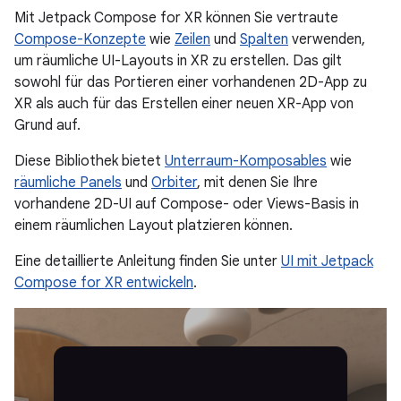
Mit Jetpack Compose for XR können Sie vertraute
Compose-Konzepte
wie
Zeilen
und
Spalten
verwenden,
um räumliche UI-Layouts in XR zu erstellen. Das gilt
sowohl für das Portieren einer vorhandenen 2D-App zu
XR als auch für das Erstellen einer neuen XR-App von
Grund auf.
Diese Bibliothek bietet
Unterraum-Komposables
wie
räumliche Panels
und
Orbiter
, mit denen Sie Ihre
vorhandene 2D-UI auf Compose- oder Views-Basis in
einem räumlichen Layout platzieren können.
Eine detaillierte Anleitung finden Sie unter
UI mit Jetpack
Compose for XR entwickeln
.