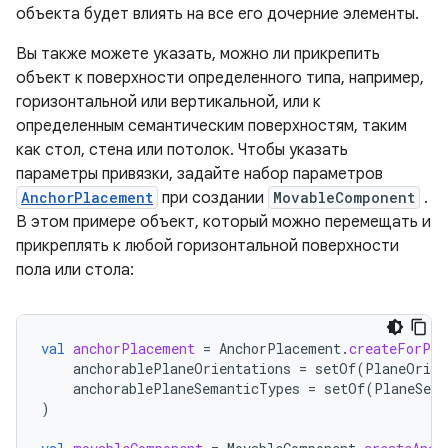
объекта будет влиять на все его дочерние элементы.
Вы также можете указать, можно ли прикрепить
объект к поверхности определенного типа, например,
горизонтальной или вертикальной, или к
определенным семантическим поверхностям, таким
как стол, стена или потолок. Чтобы указать
параметры привязки, задайте набор параметров
AnchorPlacement
при создании
MovableComponent
.
В этом примере объект, который можно перемещать и
прикреплять к любой горизонтальной поверхности
пола или стола:
val
anchorPlacement
=
AnchorPlacement
.
createForPla
anchorablePlaneOrientations
=
setOf
(
PlaneOrien
anchorablePlaneSemanticTypes
=
setOf
(
PlaneSema
)