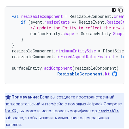
val
resizableComponent
=
ResizableComponent
.
create
if
(
event
.
resizeState
==
ResizeEvent
.
ResizeSta
// update the Entity to reflect the new si
surfaceEntity
.
shape
=
SurfaceEntity
.
Shape
.
}
}
resizableComponent
.
minimumEntitySize
=
FloatSize3d
resizableComponent
.
isFixedAspectRatioEnabled
=
tru
surfaceEntity
.
addComponent
(
resizableComponent
)
ResizableComponent
.
kt
Примечание:
Если вы создаете пространственный
пользовательский интерфейс с помощью
Jetpack Compose
for XR
, вы можете использовать модификатор
resizable
subspace, чтобы включить изменение размера ваших
панелей.