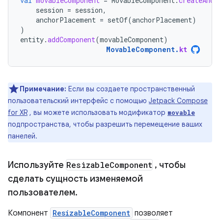
val
movableComponent
=
MovableComponent
.
createAnch
session
=
session
,
anchorPlacement
=
setOf
(
anchorPlacement
)
)
entity
.
addComponent
(
movableComponent
)
MovableComponent
.
kt
Примечание:
Если вы создаете пространственный
пользовательский интерфейс с помощью
Jetpack Compose
for XR
, вы можете использовать модификатор
movable
подпространства, чтобы разрешить перемещение ваших
панелей.
Используйте
Resizable
Component
,
чтобы
сделать сущность изменяемой
пользователем
.
Компонент
ResizableComponent
позволяет