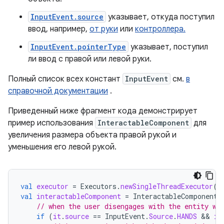
InputEvent.source
указывает, откуда поступил
ввод, например,
от руки
или
контроллера.
InputEvent.pointerType
указывает, поступил
ли ввод с правой или левой руки.
Полный список всех констант
InputEvent
см.
в
справочной документации
.
Приведенный ниже фрагмент кода демонстрирует
пример использования
InteractableComponent
для
увеличения размера объекта правой рукой и
уменьшения его левой рукой.
val
executor
=
Executors
.
newSingleThreadExecutor
()
val
interactableComponent
=
InteractableComponent
.
// when the user disengages with the entity wi
if
(
it
.
source
==
InputEvent
.
Source
.
HANDS
 && 
it