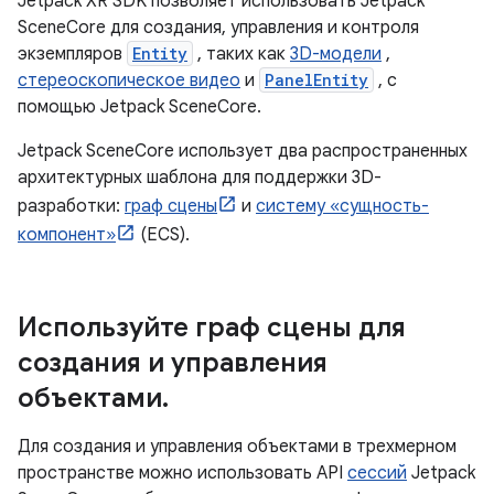
Jetpack XR SDK позволяет использовать Jetpack
SceneCore для создания, управления и контроля
экземпляров
Entity
, таких как
3D-модели
,
стереоскопическое видео
и
PanelEntity
, с
помощью Jetpack SceneCore.
Jetpack SceneCore использует два распространенных
архитектурных шаблона для поддержки 3D-
разработки:
граф сцены
и
систему «сущность-
компонент»
(ECS).
Используйте граф сцены для
создания и управления
объектами
.
Для создания и управления объектами в трехмерном
пространстве можно использовать API
сессий
Jetpack