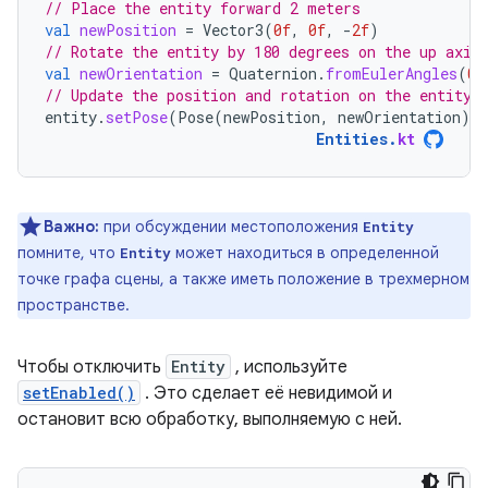
// Place the entity forward 2 meters
val
newPosition
=
Vector3
(
0f
,
0f
,
-
2f
)
// Rotate the entity by 180 degrees on the up axis
val
newOrientation
=
Quaternion
.
fromEulerAngles
(
0f
// Update the position and rotation on the entity
entity
.
setPose
(
Pose
(
newPosition
,
newOrientation
))
Entities
.
kt
Важно:
при обсуждении местоположения
Entity
помните, что
может находиться в определенной
Entity
точке графа сцены, а также иметь положение в трехмерном
пространстве.
Чтобы отключить
Entity
, используйте
setEnabled()
. Это сделает её невидимой и
остановит всю обработку, выполняемую с ней.