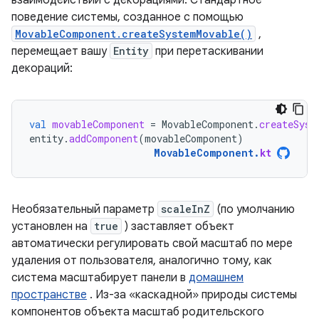
взаимодействии с декорациями. Стандартное
поведение системы, созданное с помощью
MovableComponent.createSystemMovable()
,
перемещает вашу
Entity
при перетаскивании
декораций:
val
movableComponent
=
MovableComponent
.
createSyst
entity
.
addComponent
(
movableComponent
)
MovableComponent
.
kt
Необязательный параметр
scaleInZ
(по умолчанию
установлен на
true
) заставляет объект
автоматически регулировать свой масштаб по мере
удаления от пользователя, аналогично тому, как
система масштабирует панели в
домашнем
пространстве
. Из-за «каскадной» природы системы
компонентов объекта масштаб родительского