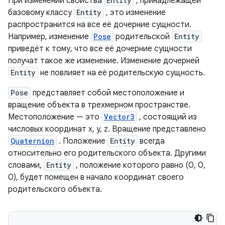
При изменении свойства
Entity
, принадлежащей
базовому классу
Entity
, это изменение
распространится на все её дочерние сущности.
Например, изменение
Pose
родительской
Entity
приведёт к тому, что все её дочерние сущности
получат такое же изменение. Изменение дочерней
Entity
не повлияет на её родительскую сущность.
Pose
представляет собой местоположение и
вращение объекта в трехмерном пространстве.
Местоположение — это
Vector3
, состоящий из
числовых координат x, y, z. Вращение представлено
Quaternion
. Положение
Entity
всегда
относительно его родительского объекта. Другими
словами,
Entity
, положение которого равно (0, 0,
0), будет помещен в начало координат своего
родительского объекта.