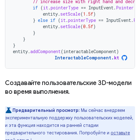
// increase size with right hand and decre
if
(
it
.
pointerType
==
InputEvent
.
Pointer
.
R
entity
.
setScale
(
1.5f
)
}
else
if
(
it
.
pointerType
==
InputEvent
.
Po
entity
.
setScale
(
0.5f
)
}
}
}
entity
.
addComponent
(
interactableComponent
)
InteractableComponent
.
kt
Создавайте пользовательские 3D-модели
во время выполнения
.
Предварительный просмотр:
Мы сейчас внедряем
экспериментальную поддержку пользовательских моделей,
и эта функция находится на ранней стадии
предварительного тестирования. Попробуйте и
оставьте