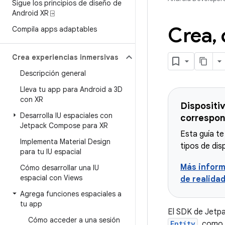
Sigue los principios de diseño de
Android XR ⍈
Crea
,
Compila apps adaptables
Crea experiencias inmersivas
Descripción general
Lleva tu app para Android a 3D
con XR
Dispositi
Desarrolla IU espaciales con
correspon
Jetpack Compose para XR
Esta guía te
Implementa Material Design
tipos de dis
para tu IU espacial
Más inform
Cómo desarrollar una IU
espacial con Views
de realida
Agrega funciones espaciales a
tu app
El SDK de Jetpa
Cómo acceder a una sesión
Entity
, como