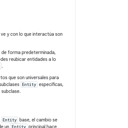
ve y con lo que interactúa son
a, de forma predeterminada,
edes reubicar entidades a lo
)
.
os que son universales para
s subclases
Entity
específicas,
 subclase.
e
Entity
base, el cambio se
e un
Entity
principal hace