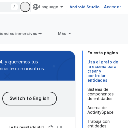
/
Android Studio
Acceder
iencias inmersivas ➡️
Más
En esta página
 4
, y queremos tus
Usa el grafo de
la escena para
icarte con nosotros.
crear y
controlar
entidades
Sistema de
componentes
de entidades
Acerca de
ActivitySpace
Trabaja con
entidades
¿Te ha resultado útil?