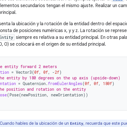
lementos secundarios tengan el mismo ajuste. Realizar un cam
rincipal.
enta la ubicación y la rotación de la entidad dentro del espaci
onsta de posiciones numéricas x, y y z. La rotación se repres
Entity
siempre es relativa a su entidad principal. En otras pal
0, 0) se colocará en el origen de su entidad principal.
e entity forward 2 meters
tion
=
Vector3
(
0f
,
0f
,
-
2f
)
he entity by 180 degrees on the up axis (upside-down)
ntation
=
Quaternion
.
fromEulerAngles
(
0f
,
0f
,
180f
)
he position and rotation on the entity
ose
(
Pose
(
newPosition
,
newOrientation
))
Cuando hables de la ubicación de un
, recuerda que este pu
Entity