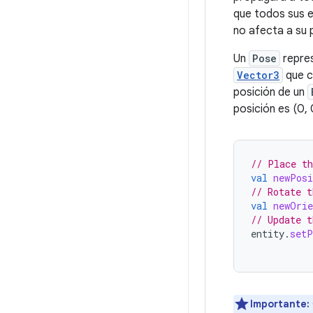
que todos sus e
no afecta a su p
Un
Pose
repres
Vector3
que c
posición de un
posición es (0, 
// Place th
val
newPosi
// Rotate t
val
newOrie
// Update t
entity
.
setP
Importante: