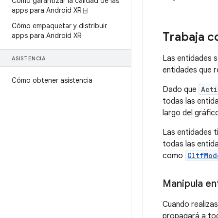
Cómo garantizar la calidad de las
apps para Android XR ⍈
Cómo empaquetar y distribuir
Trabaja c
apps para Android XR
Las entidades s
ASISTENCIA
entidades que 
Cómo obtener asistencia
Dado que
Acti
todas las enti
largo del gráfi
Las entidades 
todas las entida
como
GltfMod
Manipula en
Cuando realiza
propagará a tod