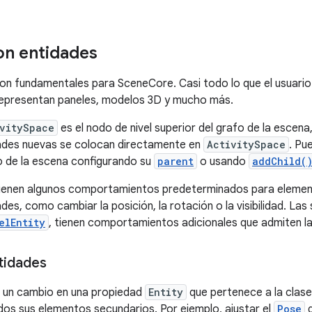
on entidades
on fundamentales para SceneCore. Casi todo lo que el usuario 
representan paneles, modelos 3D y mucho más.
vitySpace
es el nodo de nivel superior del grafo de la escen
dades nuevas se colocan directamente en
ActivitySpace
. Pu
co de la escena configurando su
parent
o usando
addChild(
tienen algunos comportamientos predeterminados para element
des, como cambiar la posición, la rotación o la visibilidad. La
elEntity
, tienen comportamientos adicionales que admiten la
tidades
s un cambio en una propiedad
Entity
que pertenece a la clas
os sus elementos secundarios. Por ejemplo, ajustar el
Pose
d