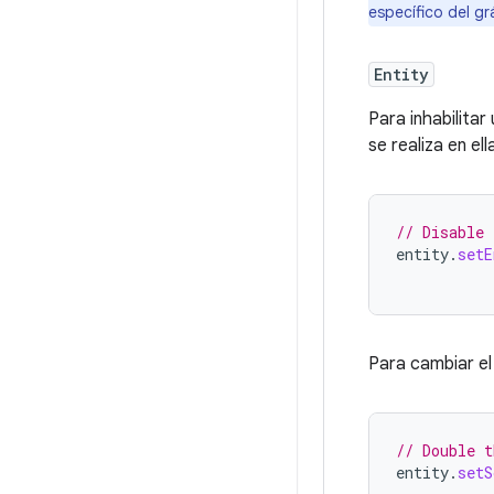
específico del gr
Entity
Para inhabilitar
se realiza en ell
// Disable 
entity
.
setE
Para cambiar e
// Double t
entity
.
setS