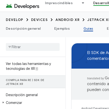
Imprescindibles
Desarrol
DEVELOP
DEVICES
ANDROID XR
JETPACK X
Descripción general
Ejemplos
Guías
E
El SDK de 
comentarios
Ver todas las herramientas y
tecnologías de XR ⍐
COMPILA PARA RE
|
SDK DE
contenido a
JETPACK XR
pueden cont
Descripción general
Comenzar
Android Developer