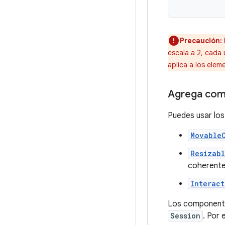
Precaución:
escala a 2, cada 
aplica a los elem
Agrega com
Puedes usar lo
Movable
Resizab
coherente
Interac
Los componente
Session
. Por 