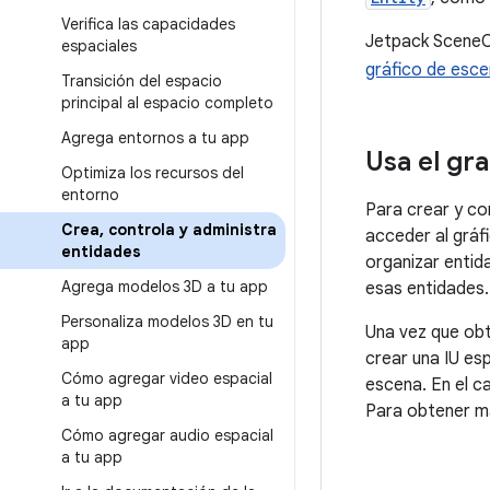
Verifica las capacidades
Jetpack SceneCo
espaciales
gráfico de esc
Transición del espacio
principal al espacio completo
Agrega entornos a tu app
Usa el gr
Optimiza los recursos del
entorno
Para crear y co
Crea
,
controla y administra
acceder al gráfi
entidades
organizar entid
Agrega modelos 3D a tu app
esas entidades.
Personaliza modelos 3D en tu
Una vez que obt
app
crear una IU es
Cómo agregar video espacial
escena. En el c
a tu app
Para obtener m
Cómo agregar audio espacial
a tu app