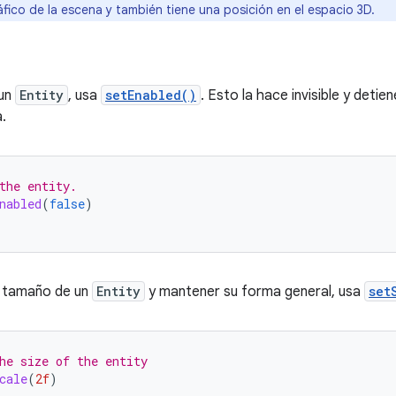
áfico de la escena y también tiene una posición en el espacio 3D.
 un
Entity
, usa
setEnabled()
. Esto la hace invisible y deti
a.
the entity.
nabled
(
false
)
l tamaño de un
Entity
y mantener su forma general, usa
set
he size of the entity
cale
(
2f
)