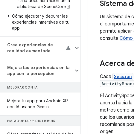
Ir a la documentación de la
Sistema 
biblioteca de Scene
Core ⍈
Cómo ejecutar y depurar las
Un sistema de c
experiencias inmersivas de tu
el comportamie
app
permite aplicar
consulta
Cómo 
Crea experiencias de
realidad aumentada
Acerca de
Mejora las experiencias en la
app con la percepción
Cada
Session
ActivitySpac
MEJORAR CON IA
El ActivitySpac
Mejora tu app para Android XR
apunta hacia la 
con IA usando Gemini
metros como uni
que los usuario
EMPAQUETAR Y DISTRIBUIR
recomienda posi
origen.