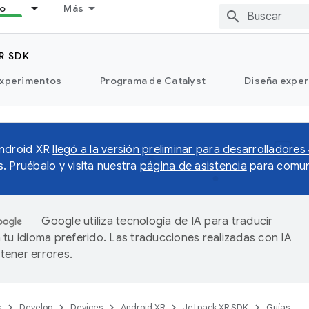
lo
Más
R SDK
xperimentos
Programa de Catalyst
Diseña exper
Android XR
llegó a la versión preliminar para desarrolladores
. Pruébalo y visita nuestra
página de asistencia
para comun
Google utiliza tecnología de IA para traducir
 tu idioma preferido. Las traducciones realizadas con IA
ener errores.
s
Develop
Devices
Android XR
Jetpack XR SDK
Guías