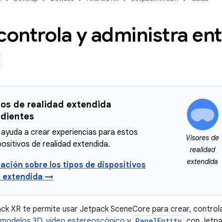
controla y administra en
vos de realidad extendida
dientes
 ayuda a crear experiencias para estos
Visores de
positivos de realidad extendida.
realidad
extendida
ación sobre los tipos de dispositivos
d extendida →
ck XR te permite usar Jetpack SceneCore para crear, controlar
modelos 3D
,
video estereoscópico
y
PanelEntity
con Jetpa