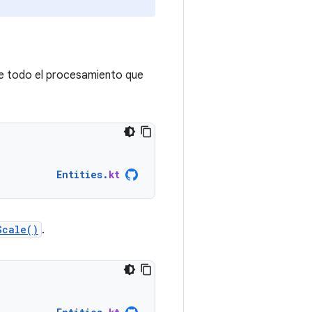
ene todo el procesamiento que
Entities
.
kt
Scale()
.