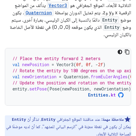
الثلاثية الأبعاد. الموقع الجغرافي هو
Vector3
يتألف من المواضع
الرقمية x وy وz. يتم تمثيل الدوران بواسطة
Quaternion
. يكون
موضع
Entity
دائمًا بالنسبة إلى الكيان الرئيسي. بعبارة أخرى، سيتم
وضع
Entity
الذي يكون موقعه (0, 0, 0) في نقطة الأصل الخاصة
بالكيان الرئيسي.
// Place the entity forward 2 meters
val
newPosition
=
Vector3
(
0f
,
0f
,
-
2f
)
// Rotate the entity by 180 degrees on the up axis
val
newOrientation
=
Quaternion
.
fromEulerAngles
(
0f
// Update the position and rotation on the entity
entity
.
setPose
(
Pose
(
newPosition
,
newOrientation
))
Entities
.
kt
ملاحظة مهمة:
عند مناقشة الموقع الجغرافي
، تذكَّر أنّ
Entity
Entity
يمكن أن يكون في نقطة معيّنة في "الرسم البياني للمشهد"، كما أنّ لديه موضعًا في
المساحة الثلاثية الأبعاد.