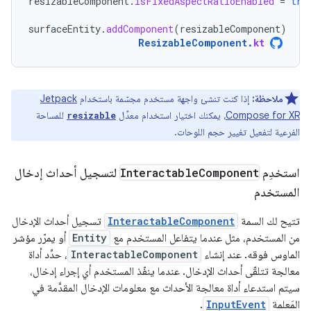
resizableComponent
.
isFixedAspectRatioEnabled
=
tru
surfaceEntity
.
addComponent
(
resizableComponent
)
ResizableComponent
.
kt
ملاحظة:
إذا كنت تنشئ واجهة مستخدم مجسّمة باستخدام
Jetpack
Compose for XR
، يمكنك اختيار استخدام معدِّل
للمساحة
resizable
الفرعية لتفعيل تغيير حجم اللوحات.
استخدِم
Component
Interactable
لتسجيل أحداث إدخال
المستخدم
تتيح لك السمة
InteractableComponent
تسجيل أحداث الإدخال
من المستخدم، مثل عندما يتفاعل المستخدم مع
Entity
أو يمرّر مؤشر
الماوس فوقه. عند إنشاء
InteractableComponent
، حدِّد أداة
معالجة تتلقّى أحداث الإدخال. عندما ينفّذ المستخدم أي إجراء إدخال،
سيتم استدعاء أداة معالجة الأحداث مع معلومات الإدخال المقدَّمة في
المَعلمة
InputEvent
.