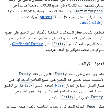
البياني للمشهد، يتم تلقائيًا وضع جميع الكيانات الجديدة مباشرةً في
ActivitySpace
. يمكنك نقل المواقع الجغرافية للكيانات على طول
الرسم البياني للمشهد من خلال ضبط
parent
أو باستخدام
.
addChild()
تتضمّن الكيانات بعض السلوكيات التلقائية للأشياء التي تنطبق على جميع
الكيانات، مثل تغيير الموضع أو الدوران أو مستوى الظهور. تتضمّن بعض
الفئات الفرعية المحدّدة من
Entity
، مثل
GltfModelEntity
،
سلوكيات إضافية تتوافق مع الفئة الفرعية.
تعديل الكيانات
عند إجراء تغيير على سمة
Entity
تنتمي إلى فئة
Entity
الأساسية، سيتم تطبيق هذا التغيير على جميع العناصر التابعة لها. على
سبيل المثال، سيؤدي تعديل
Pose
لعنصر رئيسي
Entity
إلى تطبيق
التعديل نفسه على جميع العناصر الفرعية. لن يؤثر إجراء تغيير في
Entity
فرعي في
Entity
الرئيسي.
يمثّل
Pose
الموقع الجغرافي والتدوير الخاصَّين بالكيان ضمن المساحة