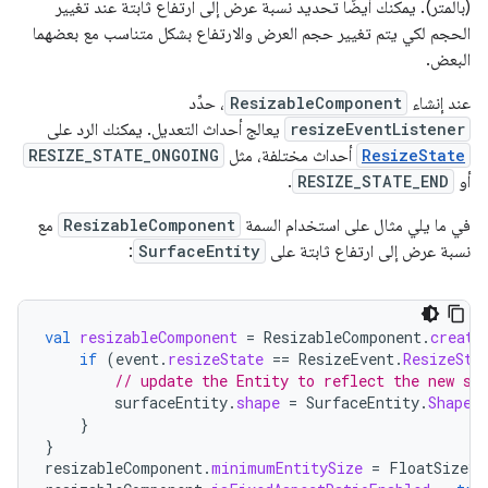
(بالمتر). يمكنك أيضًا تحديد نسبة عرض إلى ارتفاع ثابتة عند تغيير
الحجم لكي يتم تغيير حجم العرض والارتفاع بشكل متناسب مع بعضهما
البعض.
عند إنشاء
ResizableComponent
، حدِّد
resizeEventListener
يعالج أحداث التعديل. يمكنك الرد على
ResizeState
أحداث مختلفة، مثل
RESIZE_STATE_ONGOING
أو
RESIZE_STATE_END
.
في ما يلي مثال على استخدام السمة
ResizableComponent
مع
نسبة عرض إلى ارتفاع ثابتة على
SurfaceEntity
:
val
resizableComponent
=
ResizableComponent
.
create
if
(
event
.
resizeState
==
ResizeEvent
.
ResizeSta
// update the Entity to reflect the new si
surfaceEntity
.
shape
=
SurfaceEntity
.
Shape
.
}
}
resizableComponent
.
minimumEntitySize
=
FloatSize3d