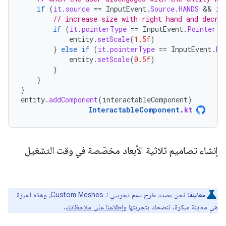
if
(
it
.
source
==
InputEvent
.
Source
.
HANDS
 && 
it
// increase size with right hand and decre
if
(
it
.
pointerType
==
InputEvent
.
Pointer
.
R
entity
.
setScale
(
1.5f
)
}
else
if
(
it
.
pointerType
==
InputEvent
.
Po
entity
.
setScale
(
0.5f
)
}
}
}
entity
.
addComponent
(
interactableComponent
)
InteractableComponent
.
kt
إنشاء تصاميم ثلاثية الأبعاد مخصّصة في وقت التشغيل
معاينة:
نحن بصدد طرح دعم تجريبي لـ Custom Meshes، وهذه الميزة
هي معاينة مبكرة. ننصحك بتجربتها و
إطلاعنا على ملاحظاتك
.