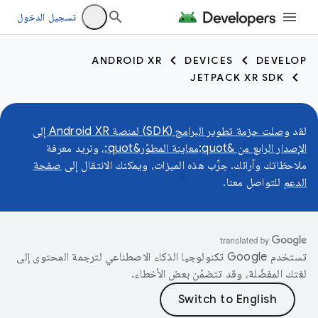
تسجيل الدخول
ANDROID XR
DEVICES
DEVELOP
JETPACK XR SDK
لقد
وصلت حزمة تطوير البرامج (SDK) لمنصة Android XR إلى
الإصدار الرابع من &quot;معاينة المطوّر&quot;
، ونريد معرفة
ملاحظاتك وآرائك. جرِّب هذه الميزات، ويمكنك الانتقال إلى
صفحة
الدعم
للتواصل معنا.
تستخدم Google تكنولوجيا الذكاء الاصطناعي لترجمة المحتوى إلى
لغتك المفضّلة، وقد تتضمّن بعض الأخطاء.