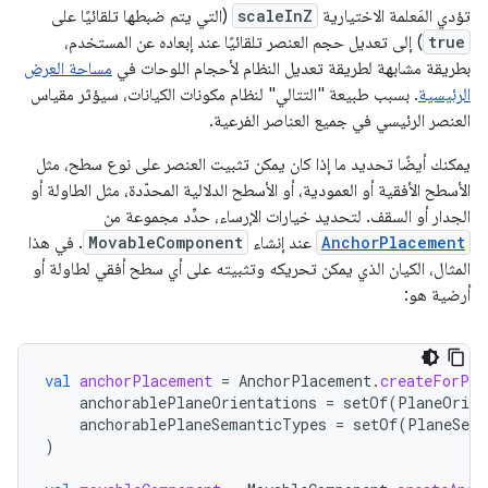
تؤدي المَعلمة الاختيارية
scaleInZ
(التي يتم ضبطها تلقائيًا على
true
) إلى تعديل حجم العنصر تلقائيًا عند إبعاده عن المستخدم،
بطريقة مشابهة لطريقة تعديل النظام لأحجام اللوحات في
مساحة العرض
الرئيسية
. بسبب طبيعة "التتالي" لنظام مكونات الكيانات، سيؤثر مقياس
العنصر الرئيسي في جميع العناصر الفرعية.
يمكنك أيضًا تحديد ما إذا كان يمكن تثبيت العنصر على نوع سطح، مثل
الأسطح الأفقية أو العمودية، أو الأسطح الدلالية المحدّدة، مثل الطاولة أو
الجدار أو السقف. لتحديد خيارات الإرساء، حدِّد مجموعة من
AnchorPlacement
عند إنشاء
MovableComponent
. في هذا
المثال، الكيان الذي يمكن تحريكه وتثبيته على أي سطح أفقي لطاولة أو
أرضية هو:
val
anchorPlacement
=
AnchorPlacement
.
createForPla
anchorablePlaneOrientations
=
setOf
(
PlaneOrien
anchorablePlaneSemanticTypes
=
setOf
(
PlaneSema
)