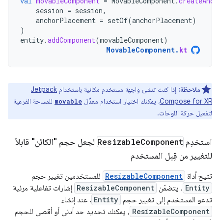
val
movableComponent
=
MovableComponent
.
createAnch
session
=
session
,
anchorPlacement
=
setOf
(
anchorPlacement
)
)
entity
.
addComponent
(
movableComponent
)
MovableComponent
.
kt
ملاحظة:
إذا كنت تنشئ واجهة مستخدم مكانية باستخدام
Jetpack
Compose for XR
، يمكنك اختيار استخدام معدِّل
للمساحة الفرعية
movable
لتفعيل حركة اللوحات.
استخدِم
Component
Resizable
لجعل حجم "الكائن" قابلاً
للتغيير من قِبل المستخدم
تتيح أداة
ResizableComponent
للمستخدمين تغيير حجم
Entity
. يتضمّن
ResizableComponent
إشارات تفاعلية مرئية
تدعو المستخدم إلى تغيير حجم
Entity
. عند إنشاء
ResizableComponent
، يمكنك تحديد حد أدنى أو أقصى للحجم