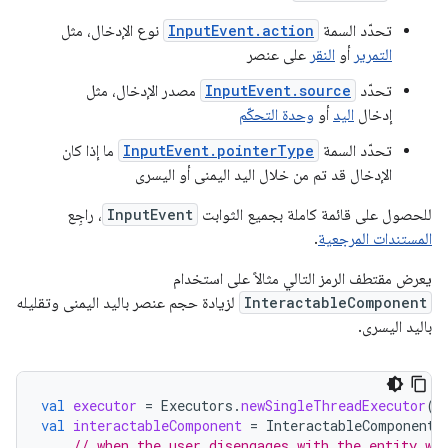
تحدّد السمة
InputEvent.action
نوع الإدخال، مثل
التمرير
أو
النقر
على عنصر
تحدّد
InputEvent.source
مصدر الإدخال، مثل
إدخال
اليد
أو
وحدة التحكّم
تحدّد السمة
InputEvent.pointerType
ما إذا كان
الإدخال قد تم من خلال اليد اليمنى أو اليسرى
للحصول على قائمة كاملة بجميع الثوابت
InputEvent
، راجِع
المستندات المرجعية
.
يعرض مقتطف الرمز التالي مثالاً على استخدام
InteractableComponent
لزيادة حجم عنصر باليد اليمنى وتقليله
باليد اليسرى.
val
executor
=
Executors
.
newSingleThreadExecutor
()
val
interactableComponent
=
InteractableComponent
.
// when the user disengages with the entity wi