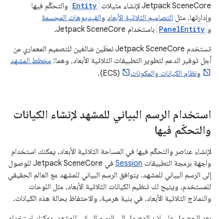
Jetpack SceneCore لإنشاء مثيلات
Entity
والتحكّم فيها
وإدارتها، مثل
التصاميم الثلاثية الأبعاد
و
الفيديوهات المجسمة
و
PanelEntity
باستخدام Jetpack SceneCore.
تستخدم Jetpack SceneCore نمطَين شائعَين للتصميم المعماري من
أجل توفير الدعم لتطوير التطبيقات الثلاثية الأبعاد، وهما:
مخطط المشهد
و
نظام الكيانات والمكونات
(ECS).
استخدام الرسم البياني للمشهد لإنشاء الكيانات
والتحكّم فيها
لإنشاء عناصر والتحكّم فيها في المساحة الثلاثية الأبعاد، يمكنك استخدام
واجهة برمجة التطبيقات
Session
في Jetpack SceneCore للوصول
إلى الرسم البياني للمشهد. يتوافق الرسم البياني للمشهد مع العالم الحقيقي
للمستخدم، ويتيح لك تنظيم الكيانات الثلاثية الأبعاد، مثل اللوحات
والنماذج الثلاثية الأبعاد، في بنية هرمية، والاحتفاظ بحالة هذه الكيانات.
بعد الحصول على إذن الوصول إلى الرسم البياني للمشهد، يمكنك استخدام