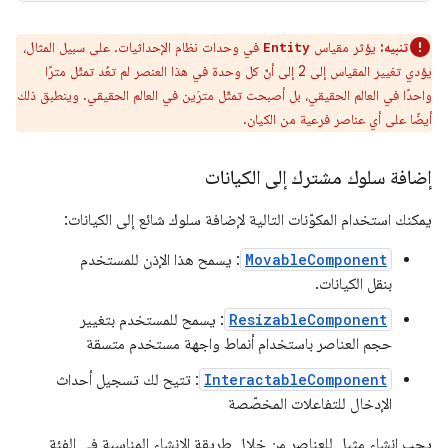
تنبيه:
يؤثر مقياس
في وحدات نظام الإحداثيات. على سبيل المثال،
Entity
يؤدي تغيير المقياس إلى 2 إلى أنّ كل وحدة في هذا العنصر لم تعُد تمثّل مترًا
واحدًا في العالم الحقيقي، بل أصبحت تمثّل مترَين في العالم الحقيقي. وينطبق ذلك
أيضًا على أي عناصر فرعية من الكيان.
إضافة سلوك مشترك إلى الكيانات
يمكنك استخدام المكوّنات التالية لإضافة سلوك شائع إلى الكيانات:
MovableComponent
: يسمح هذا الإذن للمستخدم
بنقل الكيانات.
ResizableComponent
: يسمح للمستخدم بتغيير
حجم العناصر باستخدام أنماط واجهة مستخدم متسقة
InteractableComponent
: تتيح لك تسجيل أحداث
الإدخال للتفاعلات المخصّصة
يجب إنشاء مثيل للعناصر من خلال طريقة الإنشاء المناسبة في الفئة