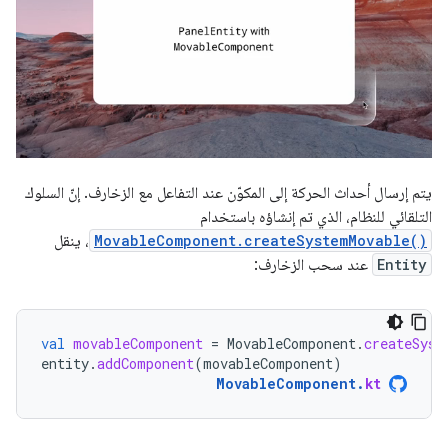
يتم إرسال أحداث الحركة إلى المكوّن عند التفاعل مع الزخارف. إنّ السلوك
التلقائي للنظام، الذي تم إنشاؤه باستخدام
MovableComponent.createSystemMovable()
، ينقل
Entity
عند سحب الزخارف:
val
movableComponent
=
MovableComponent
.
createSyst
entity
.
addComponent
(
movableComponent
)
MovableComponent
.
kt