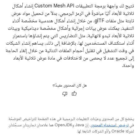
تتيح لك واجهة برمجة التطبيقات Custom Mesh API إنشاء أشكال
ثلاثية الأبعاد آليًا مباشرةً في الرمز البرمجي، بدلاً من تحميل مواد عرض
ثابتة مثل ملفات glTF. من خلال إنشاء أشكال هندسية مخصّصة أثناء
التنفيذ، يمكنك عرض بيانات إجرائية وأشكال مخصّصة ديناميكية وبيئات
ثلاثية الأبعاد تبدو لانهائية، مثل التضاريس التي يتم إنشاؤها باستمرار
أثناء استكشاف المستخدمين لها. بالإضافة إلى ذلك، يساهم إنشاء الشبكات
في وقت التشغيل في تقليل أحجام الملفات الثنائية من خلال إلغاء الحاجة
إلى تجميع عدد لا يحصى من الاختلافات في مادة عرض ثلاثية الأبعاد
واحدة.
هل كان المحتوى مفيدًا؟
يخضع كل من المحتوى وعيّنات التعليمات البرمجية في هذه الصفحة للتراخيص الموضحّة
في
ترخيص استخدام المحتوى
. إنّ Java وOpenJDK هما علامتان تجاريتان مسجَّلتان
لشركة Oracle و/أو الشركات التابعة لها.