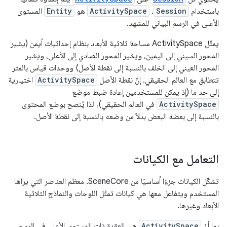
باستخدام
Session
.
ActivitySpace
هو
Entity
المستوى
الأعلى في الرسم البياني للمشهد.
يمثّل ActivitySpace مساحة ثلاثية الأبعاد بنظام إحداثيات أيمن (يشير
المحور السيني إلى اليمين، ويشير المحور الصادي إلى الأعلى، ويشير
المحور العيني إلى الخلف بالنسبة إلى نقطة الأصل) ووحدات قياس بالمتر
تتطابق مع العالم الحقيقي. إنّ نقطة الأصل
ActivitySpace
اختيارية
إلى حد ما (إذ يمكن للمستخدمين إعادة ضبط موضع
ActivitySpace
في العالم الحقيقي)، لذا يُنصح بوضع المحتوى
بالنسبة إلى بعضه البعض بدلاً من وضعه بالنسبة إلى نقطة الأصل.
التعامل مع الكيانات
تشكّل الكيانات جزءًا أساسيًا من SceneCore. معظم العناصر التي يراها
المستخدم ويتفاعل معها هي كيانات تمثّل اللوحات والنماذج الثلاثية
الأبعاد وغيرها.
بما أنّ
ActivitySpace
هي العقدة ذات المستوى الأعلى في الرسم