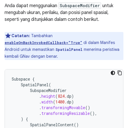
Anda dapat menggunakan
SubspaceModifier
untuk
mengubah ukuran, perilaku, dan posisi panel spasial,
seperti yang ditunjukkan dalam contoh berikut.
Catatan:
Tambahkan
di dalam Manifes
enableOnBackInvokedCallback="True"
Android untuk memastikan
menerima peristiwa
SpatialPanel
kembali GNav dengan benar.
Subspace
{
SpatialPanel
(
SubspaceModifier
.
height
(
824.
dp
)
.
width
(
1400.
dp
)
.
transformingMovable
()
.
transformingResizable
(),
)
{
SpatialPanelContent
()