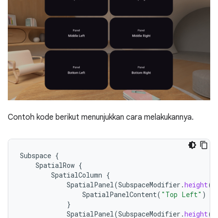
Contoh kode berikut menunjukkan cara melakukannya.
Subspace
{
SpatialRow
{
SpatialColumn
{
SpatialPanel
(
SubspaceModifier
.
height
(
2
SpatialPanelContent
(
"Top Left"
)
}
SpatialPanel
(
SubspaceModifier
.
height
(
2