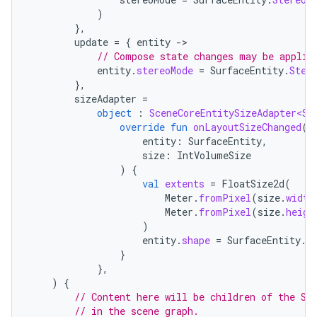
)
},
update
=
{
entity
-
// Compose state changes may be applie
entity
.
stereoMode
=
SurfaceEntity
.
Ster
},
sizeAdapter
=
object
:
SceneCoreEntitySizeAdapter<Su
override
fun
onLayoutSizeChanged
(
entity
:
SurfaceEntity
,
size
:
IntVolumeSize
)
{
val
extents
=
FloatSize2d
(
Meter
.
fromPixel
(
size
.
width
Meter
.
fromPixel
(
size
.
heigh
)
entity
.
shape
=
SurfaceEntity
.
S
}
},
)
{
// Content here will be children of the Sc
// in the scene graph.