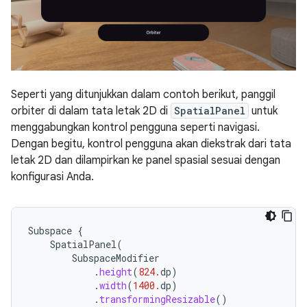
Seperti yang ditunjukkan dalam contoh berikut, panggil
orbiter di dalam tata letak 2D di
SpatialPanel
untuk
menggabungkan kontrol pengguna seperti navigasi.
Dengan begitu, kontrol pengguna akan diekstrak dari tata
letak 2D dan dilampirkan ke panel spasial sesuai dengan
konfigurasi Anda.
Subspace
{
SpatialPanel
(
SubspaceModifier
.
height
(
824.
dp
)
.
width
(
1400.
dp
)
.
transformingResizable
()