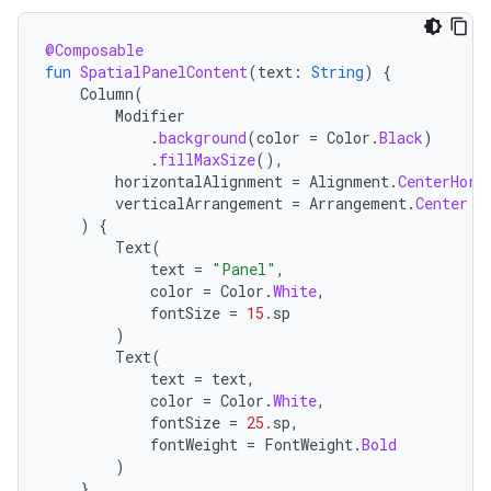
@Composable
fun
SpatialPanelContent
(
text
:
String
)
{
Column
(
Modifier
.
background
(
color
=
Color
.
Black
)
.
fillMaxSize
(),
horizontalAlignment
=
Alignment
.
CenterHori
verticalArrangement
=
Arrangement
.
Center
)
{
Text
(
text
=
"Panel"
,
color
=
Color
.
White
,
fontSize
=
15.
sp
)
Text
(
text
=
text
,
color
=
Color
.
White
,
fontSize
=
25.
sp
,
fontWeight
=
FontWeight
.
Bold
)
}