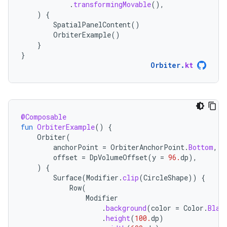
.
transformingMovable
(),
)
{
SpatialPanelContent
()
OrbiterExample
()
}
}
Orbiter
.
kt
@Composable
fun
OrbiterExample
()
{
Orbiter
(
anchorPoint
=
OrbiterAnchorPoint
.
Bottom
,
offset
=
DpVolumeOffset
(
y
=
96.
dp
),
)
{
Surface
(
Modifier
.
clip
(
CircleShape
))
{
Row
(
Modifier
.
background
(
color
=
Color
.
Blac
.
height
(
100.
dp
)