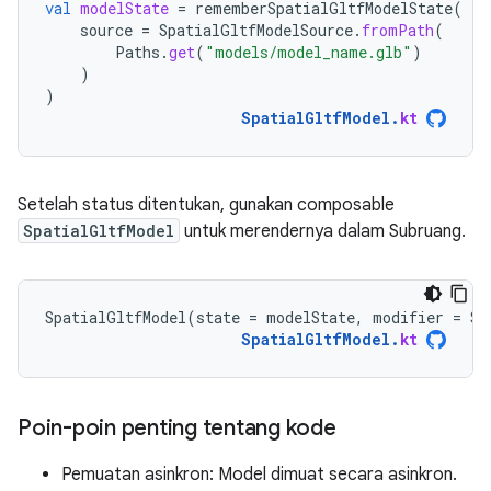
val
modelState
=
rememberSpatialGltfModelState
(
source
=
SpatialGltfModelSource
.
fromPath
(
Paths
.
get
(
"models/model_name.glb"
)
)
)
SpatialGltfModel
.
kt
Setelah status ditentukan, gunakan composable
SpatialGltfModel
untuk merendernya dalam Subruang.
SpatialGltfModel
(
state
=
modelState
,
modifier
=
Su
SpatialGltfModel
.
kt
Poin-poin penting tentang kode
Pemuatan asinkron: Model dimuat secara asinkron.