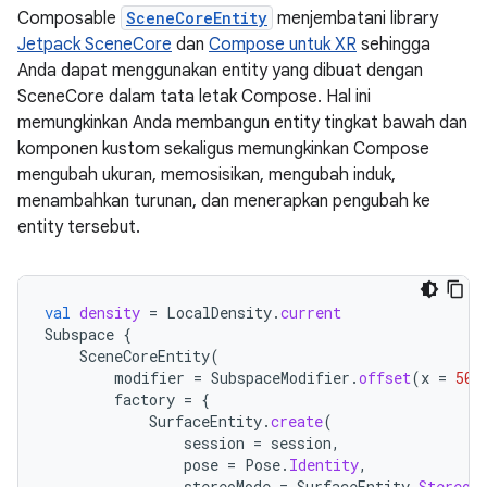
Composable
SceneCoreEntity
menjembatani library
Jetpack SceneCore
dan
Compose untuk XR
sehingga
Anda dapat menggunakan entity yang dibuat dengan
SceneCore dalam tata letak Compose. Hal ini
memungkinkan Anda membangun entity tingkat bawah dan
komponen kustom sekaligus memungkinkan Compose
mengubah ukuran, memosisikan, mengubah induk,
menambahkan turunan, dan menerapkan pengubah ke
entity tersebut.
val
density
=
LocalDensity
.
current
Subspace
{
SceneCoreEntity
(
modifier
=
SubspaceModifier
.
offset
(
x
=
50.
factory
=
{
SurfaceEntity
.
create
(
session
=
session
,
pose
=
Pose
.
Identity
,
stereoMode
=
SurfaceEntity
.
StereoM