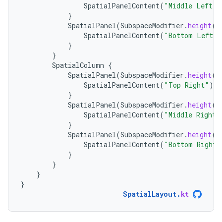
SpatialPanelContent
(
"Middle Left"
)
}
SpatialPanel
(
SubspaceModifier
.
height
(
2
SpatialPanelContent
(
"Bottom Left"
)
}
}
SpatialColumn
{
SpatialPanel
(
SubspaceModifier
.
height
(
2
SpatialPanelContent
(
"Top Right"
)
}
SpatialPanel
(
SubspaceModifier
.
height
(
2
SpatialPanelContent
(
"Middle Right"
}
SpatialPanel
(
SubspaceModifier
.
height
(
2
SpatialPanelContent
(
"Bottom Right"
}
}
}
}
SpatialLayout
.
kt