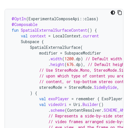
@OptIn
(
ExperimentalComposeApi
::
class
)
@Composable
fun
SpatialExternalSurfaceContent
()
{
val
context
=
LocalContext
.
current
Subspace
{
SpatialExternalSurface
(
modifier
=
SubspaceModifier
.
width
(
1200.
dp
)
// Default width i
.
height
(
676.
dp
),
// Default height
// Use StereoMode.Mono, StereoMode.Sid
// upon which type of content you are 
// content, or top-bottom stereo conte
stereoMode
=
StereoMode
.
SideBySide
,
)
{
val
exoPlayer
=
remember
{
ExoPlayer
.
B
val
videoUri
=
Uri
.
Builder
()
.
scheme
(
ContentResolver
.
SCHEME_AND
// Represents a side-by-side stere
// video frames arranged side-by-s
// eye view, and the frame on the 