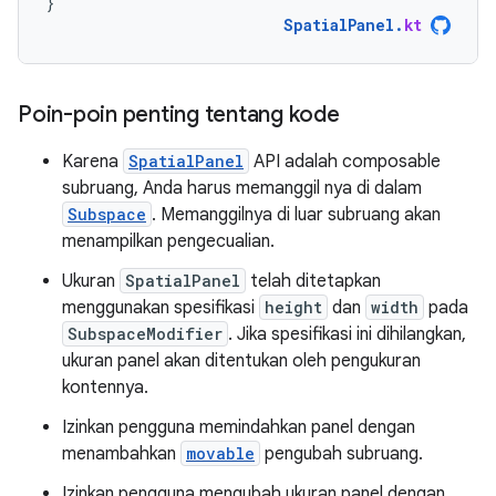
}
SpatialPanel
.
kt
Poin-poin penting tentang kode
Karena
SpatialPanel
API adalah composable
subruang, Anda harus memanggil nya di dalam
Subspace
. Memanggilnya di luar subruang akan
menampilkan pengecualian.
Ukuran
SpatialPanel
telah ditetapkan
menggunakan spesifikasi
height
dan
width
pada
SubspaceModifier
. Jika spesifikasi ini dihilangkan,
ukuran panel akan ditentukan oleh pengukuran
kontennya.
Izinkan pengguna memindahkan panel dengan
menambahkan
movable
pengubah subruang.
Izinkan pengguna mengubah ukuran panel dengan