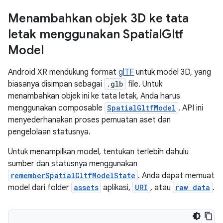
Menambahkan objek 3D ke tata
letak menggunakan Spatial
Gltf
Model
Android XR mendukung format
glTF
untuk model 3D, yang
biasanya disimpan sebagai
.glb
file. Untuk
menambahkan objek ini ke tata letak, Anda harus
menggunakan composable
SpatialGltfModel
. API ini
menyederhanakan proses pemuatan aset dan
pengelolaan statusnya.
Untuk menampilkan model, tentukan terlebih dahulu
sumber dan statusnya menggunakan
rememberSpatialGltfModelState
. Anda dapat memuat
model dari folder
assets
aplikasi,
URI
, atau
raw data
.