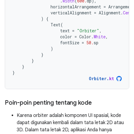
.
width
(
600.
dp
),
horizontalArrangement
=
Arrangemen
verticalAlignment
=
Alignment
.
Cent
)
{
Text
(
text
=
"Orbiter"
,
color
=
Color
.
White
,
fontSize
=
50.
sp
)
}
}
}
}
Orbiter
.
kt
Poin-poin penting tentang kode
Karena orbiter adalah komponen UI spasial, kode
dapat digunakan kembali dalam tata letak 2D atau
3D. Dalam tata letak 2D, aplikasi Anda hanya