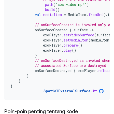
.
path
(
"sbs_video.mp4"
)
.
build
()
val
mediaItem
=
MediaItem
.
fromUri
(
vide
// onSurfaceCreated is invoked only on
onSurfaceCreated
{
surface
-
exoPlayer
.
setVideoSurface
(
surface
)
exoPlayer
.
setMediaItem
(
mediaItem
)
exoPlayer
.
prepare
()
exoPlayer
.
play
()
}
// onSurfaceDestroyed is invoked when 
// associated Surface are destroyed
onSurfaceDestroyed
{
exoPlayer
.
release
}
}
}
SpatialExternalSurface
.
kt
Poin-poin penting tentang kode