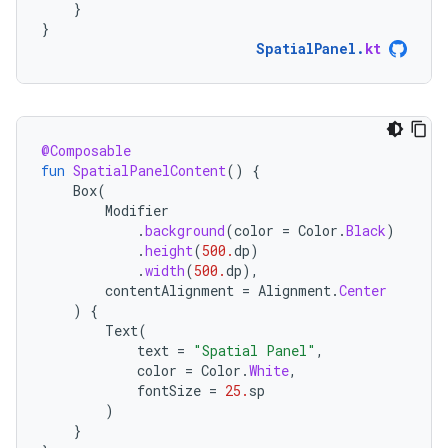
}
}
SpatialPanel
.
kt
@Composable
fun
SpatialPanelContent
()
{
Box
(
Modifier
.
background
(
color
=
Color
.
Black
)
.
height
(
500.
dp
)
.
width
(
500.
dp
),
contentAlignment
=
Alignment
.
Center
)
{
Text
(
text
=
"Spatial Panel"
,
color
=
Color
.
White
,
fontSize
=
25.
sp
)
}