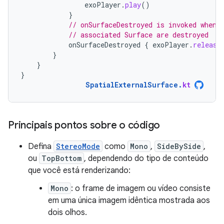
exoPlayer
.
play
()
}
// onSurfaceDestroyed is invoked when 
// associated Surface are destroyed
onSurfaceDestroyed
{
exoPlayer
.
release
}
}
}
SpatialExternalSurface
.
kt
Principais pontos sobre o código
Defina
StereoMode
como
Mono
,
SideBySide
,
ou
TopBottom
, dependendo do tipo de conteúdo
que você está renderizando:
Mono
: o frame de imagem ou vídeo consiste
em uma única imagem idêntica mostrada aos
dois olhos.