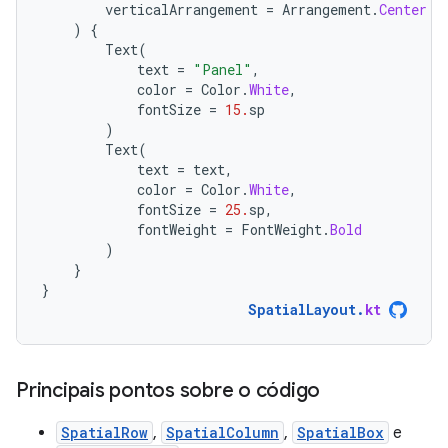
verticalArrangement
=
Arrangement
.
Center
)
{
Text
(
text
=
"Panel"
,
color
=
Color
.
White
,
fontSize
=
15.
sp
)
Text
(
text
=
text
,
color
=
Color
.
White
,
fontSize
=
25.
sp
,
fontWeight
=
FontWeight
.
Bold
)
}
}
SpatialLayout
.
kt
Principais pontos sobre o código
SpatialRow
,
SpatialColumn
,
SpatialBox
e