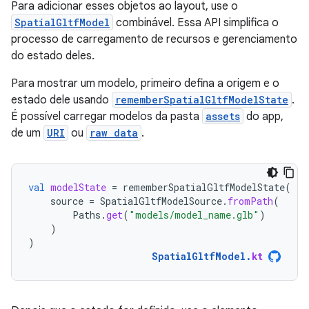
Para adicionar esses objetos ao layout, use o
SpatialGltfModel
combinável. Essa API simplifica o
processo de carregamento de recursos e gerenciamento
do estado deles.
Para mostrar um modelo, primeiro defina a origem e o
estado dele usando
rememberSpatialGltfModelState
.
É possível carregar modelos da pasta
assets
do app,
de um
URI
ou
raw data
.
val
modelState
=
rememberSpatialGltfModelState
(
source
=
SpatialGltfModelSource
.
fromPath
(
Paths
.
get
(
"models/model_name.glb"
)
)
)
SpatialGltfModel
.
kt