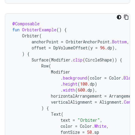
@Composable
fun
OrbiterExample
()
{
Orbiter
(
anchorPoint
=
OrbiterAnchorPoint
.
Bottom
,
offset
=
DpVolumeOffset
(
y
=
96.
dp
),
)
{
Surface
(
Modifier
.
clip
(
CircleShape
))
{
Row
(
Modifier
.
background
(
color
=
Color
.
Blac
.
height
(
100.
dp
)
.
width
(
600.
dp
),
horizontalArrangement
=
Arrangemen
verticalAlignment
=
Alignment
.
Cent
)
{
Text
(
text
=
"Orbiter"
,
color
=
Color
.
White
,
fontSize
=
50.
sp