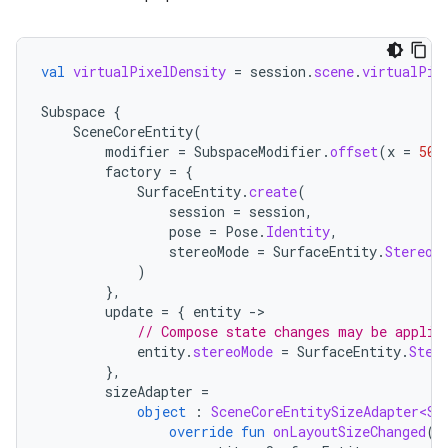
val
virtualPixelDensity
=
session
.
scene
.
virtualPix
Subspace
{
SceneCoreEntity
(
modifier
=
SubspaceModifier
.
offset
(
x
=
50.
factory
=
{
SurfaceEntity
.
create
(
session
=
session
,
pose
=
Pose
.
Identity
,
stereoMode
=
SurfaceEntity
.
StereoM
)
},
update
=
{
entity
-
// Compose state changes may be applie
entity
.
stereoMode
=
SurfaceEntity
.
Ster
},
sizeAdapter
=
object
:
SceneCoreEntitySizeAdapter<Su
override
fun
onLayoutSizeChanged
(