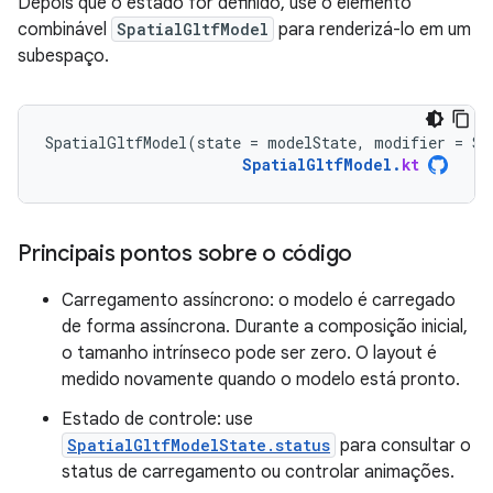
Depois que o estado for definido, use o elemento
combinável
SpatialGltfModel
para renderizá-lo em um
subespaço.
SpatialGltfModel
(
state
=
modelState
,
modifier
=
Su
SpatialGltfModel
.
kt
Principais pontos sobre o código
Carregamento assíncrono: o modelo é carregado
de forma assíncrona. Durante a composição inicial,
o tamanho intrínseco pode ser zero. O layout é
medido novamente quando o modelo está pronto.
Estado de controle: use
SpatialGltfModelState.status
para consultar o
status de carregamento ou controlar animações.