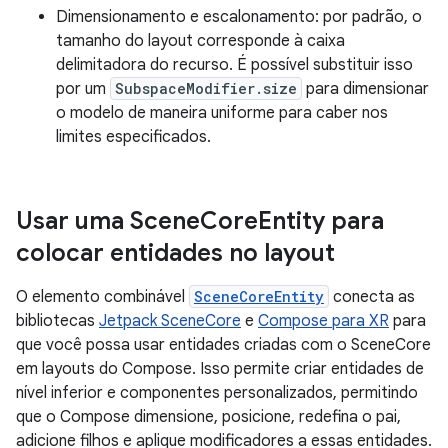
Dimensionamento e escalonamento: por padrão, o
tamanho do layout corresponde à caixa
delimitadora do recurso. É possível substituir isso
por um
SubspaceModifier.size
para dimensionar
o modelo de maneira uniforme para caber nos
limites especificados.
Usar uma Scene
Core
Entity para
colocar entidades no layout
O elemento combinável
SceneCoreEntity
conecta as
bibliotecas
Jetpack SceneCore
e
Compose para XR
para
que você possa usar entidades criadas com o SceneCore
em layouts do Compose. Isso permite criar entidades de
nível inferior e componentes personalizados, permitindo
que o Compose dimensione, posicione, redefina o pai,
adicione filhos e aplique modificadores a essas entidades.