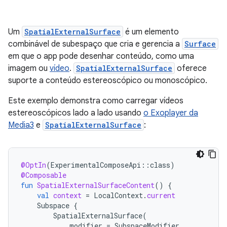
Um
SpatialExternalSurface
é um elemento
combinável de subespaço que cria e gerencia a
Surface
em que o app pode desenhar conteúdo, como uma
imagem ou
vídeo
.
SpatialExternalSurface
oferece
suporte a conteúdo estereoscópico ou monoscópico.
Este exemplo demonstra como carregar vídeos
estereoscópicos lado a lado usando
o Exoplayer da
Media3
e
SpatialExternalSurface
:
@OptIn
(
ExperimentalComposeApi
::
class
)
@Composable
fun
SpatialExternalSurfaceContent
()
{
val
context
=
LocalContext
.
current
Subspace
{
SpatialExternalSurface
(
modifier
=
SubspaceModifier