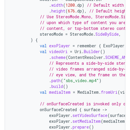
.
width
(
1200.
dp
)
// Default width i
.
height
(
676.
dp
),
// Default height
// Use StereoMode.Mono, StereoMode.Sid
// upon which type of content you are 
// content, or top-bottom stereo conte
stereoMode
=
StereoMode
.
SideBySide
,
)
{
val
exoPlayer
=
remember
{
ExoPlayer
.
B
val
videoUri
=
Uri
.
Builder
()
.
scheme
(
ContentResolver
.
SCHEME_AND
// Represents a side-by-side stere
// video frames arranged side-by-s
// eye view, and the frame on the 
.
path
(
"sbs_video.mp4"
)
.
build
()
val
mediaItem
=
MediaItem
.
fromUri
(
vide
// onSurfaceCreated is invoked only on
onSurfaceCreated
{
surface
-
exoPlayer
.
setVideoSurface
(
surface
)
exoPlayer
.
setMediaItem
(
mediaItem
)
exoPlayer
.
prepare
()