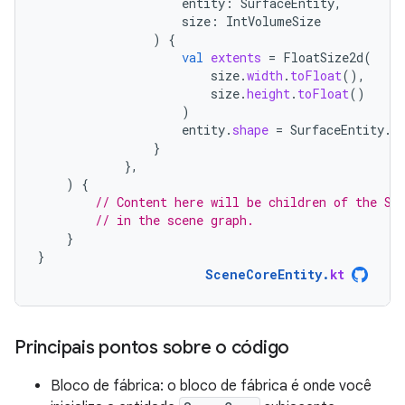
entity
:
SurfaceEntity
,
size
:
IntVolumeSize
)
{
val
extents
=
FloatSize2d
(
size
.
width
.
toFloat
(),
size
.
height
.
toFloat
()
)
entity
.
shape
=
SurfaceEntity
.
S
}
},
)
{
// Content here will be children of the Sc
// in the scene graph.
}
}
SceneCoreEntity
.
kt
Principais pontos sobre o código
Bloco de fábrica: o bloco de fábrica é onde você