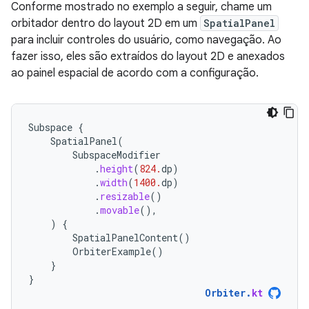
Conforme mostrado no exemplo a seguir, chame um
orbitador dentro do layout 2D em um
SpatialPanel
para incluir controles do usuário, como navegação. Ao
fazer isso, eles são extraídos do layout 2D e anexados
ao painel espacial de acordo com a configuração.
Subspace
{
SpatialPanel
(
SubspaceModifier
.
height
(
824.
dp
)
.
width
(
1400.
dp
)
.
resizable
()
.
movable
(),
)
{
SpatialPanelContent
()
OrbiterExample
()
}
}
Orbiter
.
kt