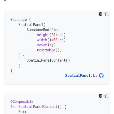
Subspace
{
SpatialPanel
(
SubspaceModifier
.
height
(
824.
dp
)
.
width
(
1400.
dp
)
.
movable
()
.
resizable
(),
)
{
SpatialPanelContent
()
}
}
SpatialPanel
.
kt
@Composable
fun
SpatialPanelContent
()
{
Box
(