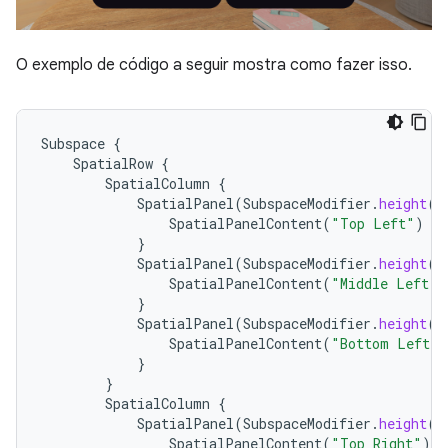
O exemplo de código a seguir mostra como fazer isso.
Subspace
{
SpatialRow
{
SpatialColumn
{
SpatialPanel
(
SubspaceModifier
.
height
(
2
SpatialPanelContent
(
"Top Left"
)
}
SpatialPanel
(
SubspaceModifier
.
height
(
2
SpatialPanelContent
(
"Middle Left"
)
}
SpatialPanel
(
SubspaceModifier
.
height
(
2
SpatialPanelContent
(
"Bottom Left"
)
}
}
SpatialColumn
{
SpatialPanel
(
SubspaceModifier
.
height
(
2
SpatialPanelContent
(
"Top Right"
)