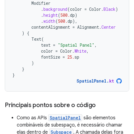
Modifier
.
background
(
color
=
Color
.
Black
)
.
height
(
500.
dp
)
.
width
(
500.
dp
),
contentAlignment
=
Alignment
.
Center
)
{
Text
(
text
=
"Spatial Panel"
,
color
=
Color
.
White
,
fontSize
=
25.
sp
)
}
}
SpatialPanel
.
kt
Principais pontos sobre o código
Como as APIs
SpatialPanel
são elementos
combináveis de subespaço, é necessário chamar
elas dentro de
Subspace
. A chamada delas fora