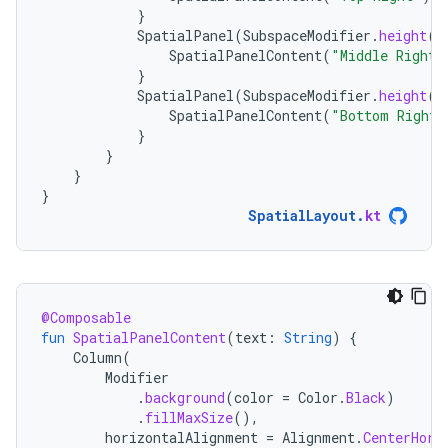
}
SpatialPanel
(
SubspaceModifier
.
height
(
2
SpatialPanelContent
(
"Middle Right"
}
SpatialPanel
(
SubspaceModifier
.
height
(
2
SpatialPanelContent
(
"Bottom Right"
}
}
}
}
SpatialLayout
.
kt
@Composable
fun
SpatialPanelContent
(
text
:
String
)
{
Column
(
Modifier
.
background
(
color
=
Color
.
Black
)
.
fillMaxSize
(),
horizontalAlignment
=
Alignment
.
CenterHori