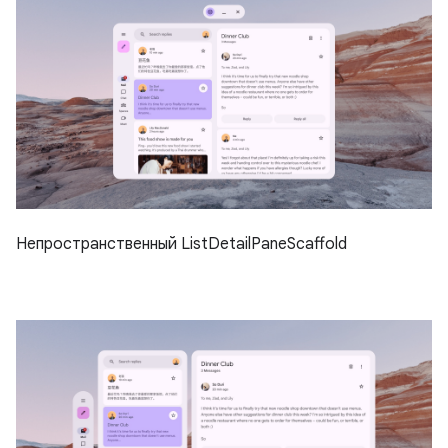
Непространственный ListDetailPaneScaffold