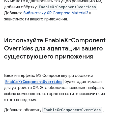
Вы можете адаптировать текущую реализацию M3,
добавив обёртку
EnableXrComponentOverrides
.
Добавьте
библиотеку XR Compose Material3
в
зависимости вашего приложения.
Используйте Enable
Xr
Component
Overrides для адаптации вашего
существующего приложения
Весь интерфейс M3 Compose внутри оболочки
EnableXrComponentOverrides
будет адаптирован
для устройств XR. Эта оболочка позволяет выбрать
любые компоненты, которые вы хотите исключить из
этого поведения.
Добавьте оболочку
EnableXrComponentOverrides
,