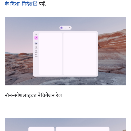
के दिशा-निर्देश
पढ़ें.
नॉन-स्पेशलाइज़्ड नेविगेशन रेल