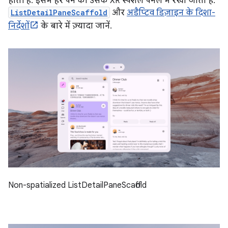
होती है. इसमें हर पैन को उसके XR स्पेशल पैनल में रखा जाता है.
ListDetailPaneScaffold
और
अडैप्टिव डिज़ाइन के दिशा-
निर्देशों
के बारे में ज़्यादा जानें.
Non-spatialized ListDetailPaneScaffold