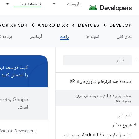
ملزومات
توسعه دهید
ACK XR SDK
ANDROID XR
DEVICES
DEVELOP
نمای کلی
نمونه ها
راهنما
آزمایش
برنامه ک
کیت توسعه نرم‌اف
را امتحان کنید و
مشاهده همه ابزارها و فناوری‌های XR ⍐
ساخت برای XR
|
کیت توسعه نرم‌افزاری
جت‌پک XR
است.
نمای کلی
شروع به کار
Android Developers
از اصول طراحی Android XR پیروی کنید