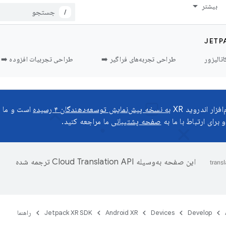
بیشتر
/
JETP
اتالیزور
طراحی تجربه‌های فراگیر ➡️
طراحی تجربیات افزوده ➡️
زار اندروید XR
به نسخه پیش‌نمایش توسعه‌دهندگان ۴ رسیده
است و ما م
 برای ارتباط با ما به
صفحه پشتیبانی
ما مراجعه کنید.
این صفحه به‌وسیله
ترجمه شده
Develop
Devices
Android XR
Jetpack XR SDK
راهنما