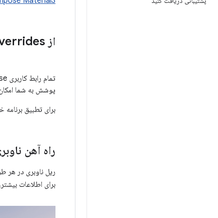
pose Material3
پشتیبانی دریافت کنید
از Enable
Overrides برای تطبیق برنامه موجود خود است
تمام رابط کاربری M3 Compose درون پوشش
پوشش به شما امکان م
برای تطبیق برنامه خود با 
راه آهن ناوبر
ریل ناوبری در هر طرح‌بندی mpose
برای اطلاعات بیشتر،