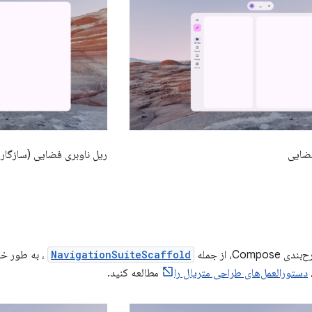
فضایی
ریل ناوبری فضایی (سازگار با R
Com، از جمله
NavigationSuiteScaffold
دستورالعمل‌های طراحی متریال را
مطالعه کنید.