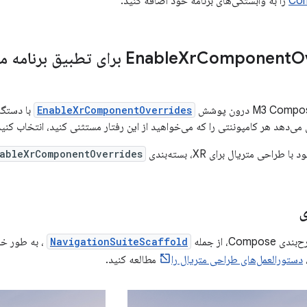
Com
را به وابستگی‌های برنامه خود اضافه کنید.
فاده کنید
Component
Xr
EnableXrComponentOverrides
ی‌دهد هر کامپوننتی را که می‌خواهید از این رفتار مستثنی کنید، انتخاب کنید
طراحی متریال برای XR، بسته‌بندی
ableXrComponentOverrides
ی
Co، از جمله
NavigationSuiteScaffold
دستورالعمل‌های طراحی متریال را
مطالعه کنید.