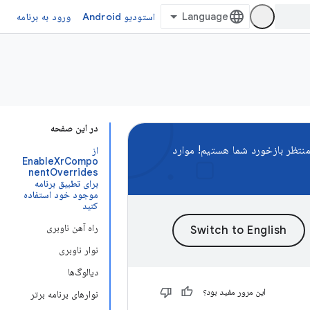
استودیو Android
ورود به برنامه
در این صفحه
نتظر بازخورد شما هستیم! موارد
از
EnableXrCompo
nentOverrides
برای تطبیق برنامه
موجود خود استفاده
کنید
راه آهن ناوبری
نوار ناوبری
دیالوگ‌ها
این مرور مفید بود؟
نوارهای برنامه برتر