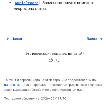
AudioRecord
: Записывает звук с помощью
микрофона очков.
Назад
Далее
arrow_back
arrow_forward
Эта информация оказалась полезной?
Контент и образцы кода на этой странице предоставлены по
лицензиям
. Java и OpenJDK – это зарегистрированные товарные
знаки корпорации Oracle и ее аффилированных лиц.
Последнее обновление: 2026-05-19 UTC.