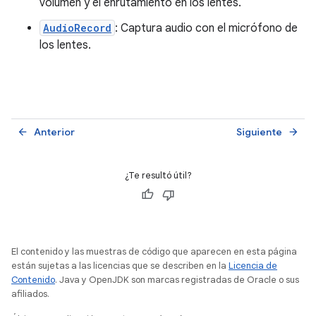
volumen y el enrutamiento en los lentes.
AudioRecord
: Captura audio con el micrófono de
los lentes.
Anterior
Siguiente
arrow_back
arrow_forward
¿Te resultó útil?
El contenido y las muestras de código que aparecen en esta página
están sujetas a las licencias que se describen en la
Licencia de
Contenido
. Java y OpenJDK son marcas registradas de Oracle o sus
afiliados.