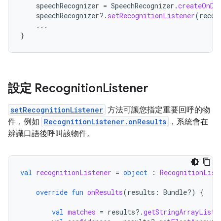
speechRecognizer
=
SpeechRecognizer
.
createOnDe
speechRecognizer
?.
setRecognitionListener
(
recog
...
}
設定 Recognition
Listener
setRecognitionListener
方法可讓您指定重要回呼的物
件，例如
RecognitionListener.onResults
，系統會在
辨識口語後呼叫該物件。
val
recognitionListener
=
object
:
RecognitionList
override
fun
onResults
(
results
:
Bundle?)
{
val
matches
=
results
?.
getStringArrayList
(