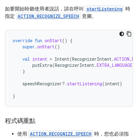
如要開始聆聽使用者說話，請在呼叫
startListening
時
指定
ACTION_RECOGNIZE_SPEECH
意圖。
override
fun
onStart
()
{
super
.
onStart
()
val
intent
=
Intent
(
RecognizerIntent
.
ACTION_RE
putExtra
(
RecognizerIntent
.
EXTRA_LANGUAGE_M
}
speechRecognizer
?.
startListening
(
intent
)
}
程式碼重點
使用
ACTION_RECOGNIZE_SPEECH
時，您也必須指