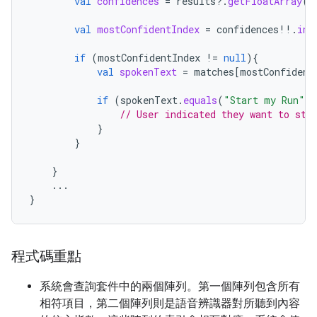
val
confidences
=
results
?.
getFloatArray
(
C
val
mostConfidentIndex
=
confidences
!!
.
ind
if
(
mostConfidentIndex
!=
null
){
val
spokenText
=
matches
[
mostConfident
if
(
spokenText
.
equals
(
"Start my Run"
,
// User indicated they want to sta
}
}
}
...
}
程式碼重點
系統會查詢套件中的兩個陣列。第一個陣列包含所有
相符項目，第二個陣列則是語音辨識器對所聽到內容