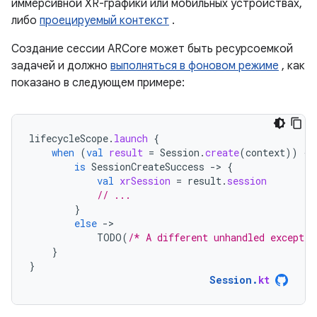
иммерсивной XR-графики или мобильных устройствах,
либо
проецируемый контекст
.
Создание сессии ARCore может быть ресурсоемкой
задачей и должно
выполняться в фоновом режиме
, как
показано в следующем примере:
lifecycleScope
.
launch
{
when
(
val
result
=
Session
.
create
(
context
))
{
is
SessionCreateSuccess
-
>
{
val
xrSession
=
result
.
session
// ...
}
else
-
TODO
(
/* A different unhandled exceptio
}
}
Session
.
kt