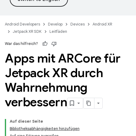
Android Developers
Develop
Devices
Android XR
Jetpack XR SDK
Leitfäden
War das hilfreich?
Apps mit ARCore für
Jetpack XR durch
Wahrnehmung
verbessern
Auf dieser Seite
Bibliotheksabhängigkeiten hinzufügen
Auf eine Sitzung zugreifen