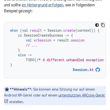
und sollte
im Hintergrund erfolgen
, wie in folgendem
Beispiel gezeigt:
when
(
val
result
=
Session
.
create
(
context
))
{
is
SessionCreateSuccess
-
>
{
val
xrSession
=
result
.
session
// ...
}
else
-
TODO
(
/* A different unhandled exception wa
}
Session
.
kt
**Hinweis**:
Sie können eine Sitzung nur auf einem
Android XR‑Gerät oder auf einem
unterstützten ARCore-Gerät
erstellen.