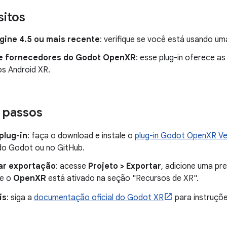
sitos
gine 4.5 ou mais recente
: verifique se você está usando u
de fornecedores do Godot OpenXR
: esse plug-in oferece a
os Android XR.
 passos
 plug-in
: faça o download e instale o
plug-in Godot OpenXR V
do Godot ou no GitHub.
ar exportação
: acesse
Projeto > Exportar
, adicione uma pr
se o
OpenXR
está ativado na seção "Recursos de XR".
is
: siga a
documentação oficial do Godot XR
para instruçõe