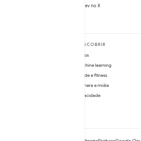
Siga @AndroidDev no X
MAIS SOBRE O ANDROID
DESCOBRIR
Android
Jogos
Android para empresas
Machine learning
Segurança
Saúde e fitness
Source
Câmera e mídia
Notícias
Privacidade
Blog
5G
Podcasts