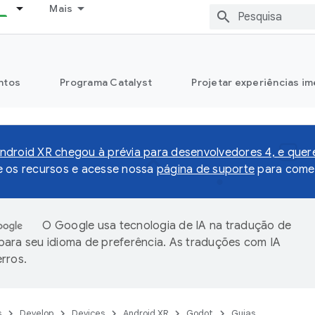
Mais
ntos
Programa Catalyst
Projetar experiências im
droid XR chegou à prévia para desenvolvedores 4, e que
e os recursos e acesse nossa
página de suporte
para comen
O Google usa tecnologia de IA na tradução de
ara seu idioma de preferência. As traduções com IA
rros.
s
Develop
Devices
Android XR
Godot
Guias