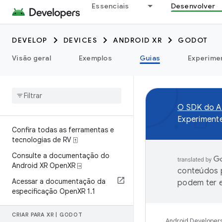
Essenciais
Desenvolver
DEVELOP
DEVICES
ANDROID XR
GODOT
Visão geral
Exemplos
Guias
Experime
O SDK do An
Experiment
Confira todas as ferramentas e
tecnologias de RV ⍐
Consulte a documentação do
Android XR Open
XR ⍈
conteúdos p
Acessar a documentação da
podem ter e
especificação Open
XR 1
.
1
CRIAR PARA XR
|
GODOT
Android Developer