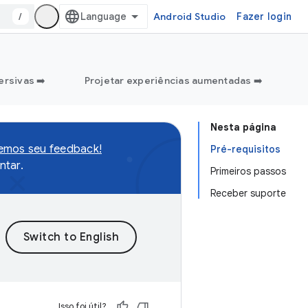
/
Android Studio
Fazer login
ersivas ➡️
Projetar experiências aumentadas ➡️
Nesta página
remos seu feedback!
Pré-requisitos
tar.
Primeiros passos
Receber suporte
Isso foi útil?