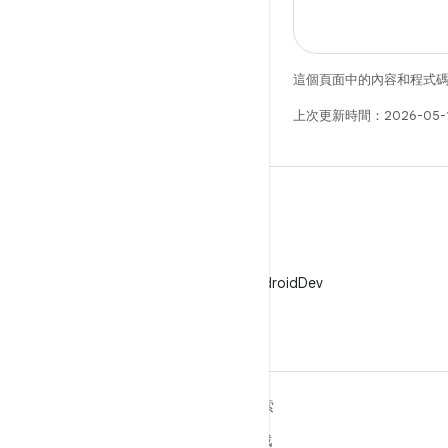
這個頁面中的內容和程式
上次更新時間：2026-05-
X
在 X 中追蹤 @AndroidDev
深入瞭解 ANDROID
探索
Android
遊戲