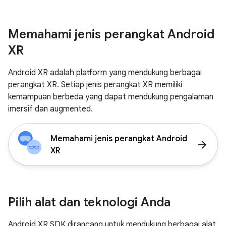
Memahami jenis perangkat Android
XR
Android XR adalah platform yang mendukung berbagai
perangkat XR. Setiap jenis perangkat XR memiliki
kemampuan berbeda yang dapat mendukung pengalaman
imersif dan augmented.
Memahami jenis perangkat Android
arrow_forward
XR
Pilih alat dan teknologi Anda
Android XR SDK dirancang untuk mendukung berbagai alat