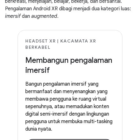
berkreasi, menjelajah, belajar, bekerja, dan bersantai.
Pengalaman Android XR dibagi menjadi dua kategori luas:
imersif
dan
augmented
.
HEADSET XR | KACAMATA XR
BERKABEL
Membangun pengalaman
imersif
Bangun pengalaman imersif yang
bermanfaat dan menyenangkan yang
membawa pengguna ke ruang virtual
sepenuhnya, atau memadukan konten
digital semi-imersif dengan lingkungan
pengguna untuk membuka multi-tasking
dunia nyata.