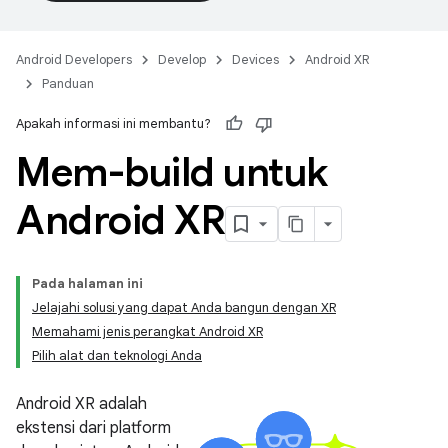
Android Developers
Develop
Devices
Android XR
Panduan
Apakah informasi ini membantu?
Mem-build untuk
Android XR
Pada halaman ini
Jelajahi solusi yang dapat Anda bangun dengan XR
Memahami jenis perangkat Android XR
Pilih alat dan teknologi Anda
Android XR adalah
ekstensi dari platform