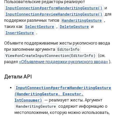
Пользовательские редакторы реализуют
InputConnection#performHandwritingGesture()
и
InputConnection#previewHandwritingGesture()
для
поддержки различных типов
HandwritingGesture
,
таких как
SelectGesture
,
DeleteGesture
и
InsertGesture
.
Объявите поддерживаемые жесты рукописного ввода
при заполнении аргумента
EditorInfo
View#onCreateInputConnection(EditorInfo)
(см.
раздел
«Объявление поддержки рукописного ввода»
).
Детали API
InputConnection#performHandwritingGesture
(HandwritingGesture, Executor,
IntConsumer)
— реализует жесты. Аргумент
HandwritingGesture
содержит информацию о
местоположении, которую можно использовать,