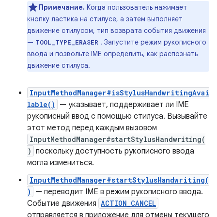
Примечание.
Когда пользователь нажимает
кнопку ластика на стилусе, а затем выполняет
движение стилусом, тип возврата события движения
—
. Запустите режим рукописного
TOOL_TYPE_ERASER
ввода и позвольте IME определить, как распознать
движение стилуса.
InputMethodManager#isStylusHandwritingAvai
lable()
— указывает, поддерживает ли IME
рукописный ввод с помощью стилуса. Вызывайте
этот метод перед каждым вызовом
InputMethodManager#startStylusHandwriting(
)
поскольку доступность рукописного ввода
могла измениться.
InputMethodManager#startStylusHandwriting(
)
— переводит IME в режим рукописного ввода.
Событие движения
ACTION_CANCEL
отправляется в приложение для отмены текущего