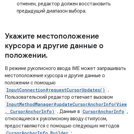
отменен, редактор должен восстановить
предыдущий диапазон выбора.
Укажите местоположение
курсора и другие данные о
положении
.
В режиме рукописного ввода IME может запрашивать
местоположение курсора и другие данные о
положении с помощью
InputConnection#requestCursorUpdates()
.
Пользовательский редактор отвечает вызовом
InputMethodManager#updateCursorAnchorInfo(View
, CursorAnchorInfo)
. Данные в
CursorAnchorInfo
,
относящиеся к рукописному вводу стилусом,
предоставляются с помощью следующих методов
CursorAnchorInfo.Builder
: