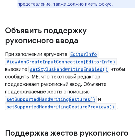
представление, также должно иметь фокус.
Объявить поддержку
рукописного ввода
При заполнении аргумента
EditorInfo
View#onCreateInputConnection(EditorInfo)
вызовите
setStylusHandwritingEnabled()
чтобы
сообщить IME, что текстовый редактор
поддерживает рукописный ввод. Объявите
поддерживаемые жесты с помощью
setSupportedHandwritingGestures()
и
setSupportedHandwritingGesturePreviews()
.
Поддержка жестов рукописного