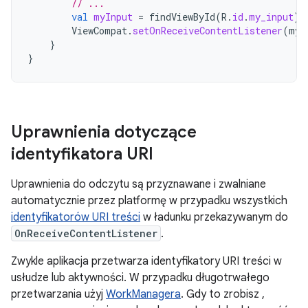
// ...
val
myInput
=
findViewById
(
R
.
id
.
my_input
)
ViewCompat
.
setOnReceiveContentListener
(
myI
}
}
Uprawnienia dotyczące
identyfikatora URI
Uprawnienia do odczytu są przyznawane i zwalniane
automatycznie przez platformę w przypadku wszystkich
identyfikatorów URI treści
w ładunku przekazywanym do
OnReceiveContentListener
.
Zwykle aplikacja przetwarza identyfikatory URI treści w
usłudze lub aktywności. W przypadku długotrwałego
przetwarzania użyj
WorkManagera
. Gdy to zrobisz ,