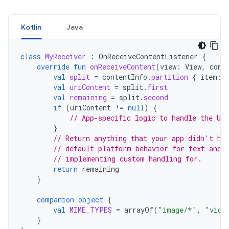
Kotlin
Java
class
MyReceiver
:
OnReceiveContentListener
{
override
fun
onReceiveContent
(
view
:
View
,
cont
val
split
=
contentInfo
.
partition
{
item
:
val
uriContent
=
split
.
first
val
remaining
=
split
.
second
if
(
uriContent
!=
null
)
{
// App-specific logic to handle the UR
}
// Return anything that your app didn't ha
// default platform behavior for text and 
// implementing custom handling for.
return
remaining
}
companion
object
{
val
MIME_TYPES
=
arrayOf
(
"image/*"
,
"vide
}