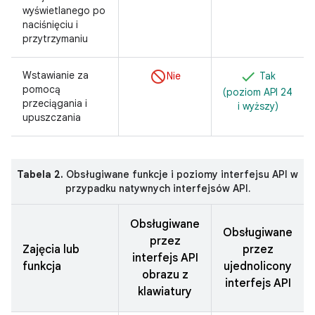
wyświetlanego po
naciśnięciu i
przytrzymaniu
Wstawianie za
Nie
Tak
pomocą
(poziom API 24
przeciągania i
i wyższy)
upuszczania
Tabela 2.
Obsługiwane funkcje i poziomy interfejsu API w
przypadku natywnych interfejsów API.
Obsługiwane
Obsługiwane
przez
Zajęcia lub
przez
interfejs API
funkcja
ujednolicony
obrazu z
interfejs API
klawiatury