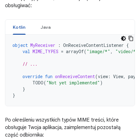
obsługiwać:
Kotlin
Java
object
MyReceiver
:
OnReceiveContentListener
{
val
MIME_TYPES
=
arrayOf
(
"image/*"
,
"video/*"
// ...
override
fun
onReceiveContent
(
view
:
View
,
payl
TODO
(
"Not yet implemented"
)
}
}
Po określeniu wszystkich typów MIME treści, które
obsługuje Twoja aplikacja, zaimplementuj pozostałą
część odbiornika: