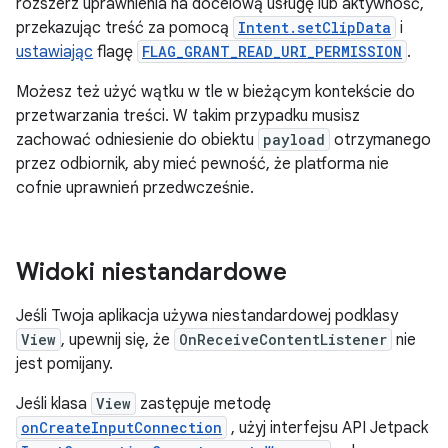
rozszerz uprawnienia na docelową usługę lub aktywność,
przekazując treść za pomocą
Intent.setClipData
i
ustawiając
flagę
FLAG_GRANT_READ_URI_PERMISSION
.
Możesz też użyć wątku w tle w bieżącym kontekście do
przetwarzania treści. W takim przypadku musisz
zachować odniesienie do obiektu
payload
otrzymanego
przez odbiornik, aby mieć pewność, że platforma nie
cofnie uprawnień przedwcześnie.
Widoki niestandardowe
Jeśli Twoja aplikacja używa niestandardowej podklasy
View
, upewnij się, że
OnReceiveContentListener
nie
jest pomijany.
Jeśli klasa
View
zastępuje metodę
onCreateInputConnection
, użyj interfejsu API Jetpack