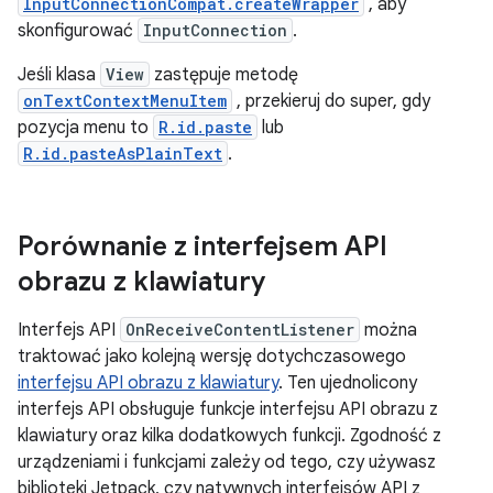
InputConnectionCompat.createWrapper
, aby
skonfigurować
InputConnection
.
Jeśli klasa
View
zastępuje metodę
onTextContextMenuItem
, przekieruj do super, gdy
pozycja menu to
R.id.paste
lub
R.id.pasteAsPlainText
.
Porównanie z interfejsem API
obrazu z klawiatury
Interfejs API
OnReceiveContentListener
można
traktować jako kolejną wersję dotychczasowego
interfejsu API obrazu z klawiatury
. Ten ujednolicony
interfejs API obsługuje funkcje interfejsu API obrazu z
klawiatury oraz kilka dodatkowych funkcji. Zgodność z
urządzeniami i funkcjami zależy od tego, czy używasz
biblioteki Jetpack, czy natywnych interfejsów API z