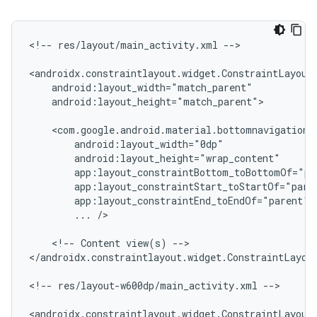
<!--
res/layout/main_activity.xml
-->

android:layout_height="match_parent">

...
/>

<!--
Content
view(s)
-->

</androidx.constraintlayout.widget.ConstraintLayout
<!--
res/layout-w600dp/main_activity.xml
-->
