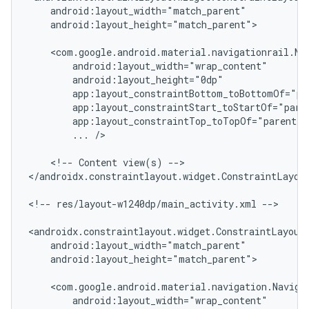
android:layout_height="match_parent">

...
/>

<!--
Content
view(s)
-->

</androidx.constraintlayout.widget.ConstraintLayout
<!--
res/layout-w1240dp/main_activity.xml
-->

android:layout_height="match_parent">
