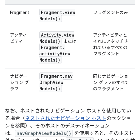
Fragment
.
view
Fragment
フラグメントのみ
Models(
)
Activity
.
view
アクティ
アクティビティと
Models(
)
ビティ
または
それにアタッチさ
Fragment
.
れているすべての
activity
View
フラグメント
Models(
)
Fragment
.
nav
ナビゲー
同じナビゲーショ
Graph
View
ション グ
ン グラフのすべて
Models(
)
ラフ
のフラグメント
なお、ネストされたナビゲーション ホストを使用してい
る場合（
ネストされたナビゲーション ホスト
のセクショ
ンを参照）、そのホストのデスティネーション
は、
navGraphViewModels()
を使用すると、そのホスト