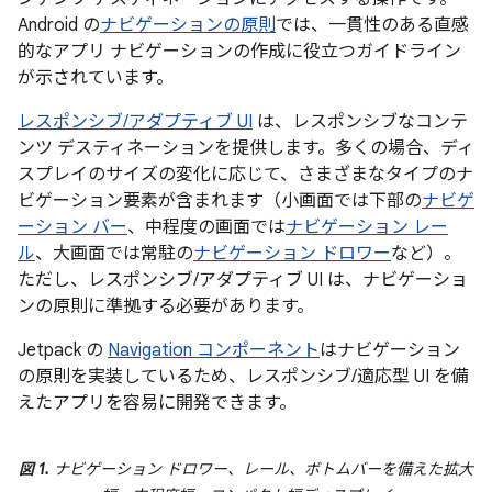
Android の
ナビゲーションの原則
では、一貫性のある直感
的なアプリ ナビゲーションの作成に役立つガイドライン
が示されています。
レスポンシブ/アダプティブ UI
は、レスポンシブなコンテ
ンツ デスティネーションを提供します。多くの場合、ディ
スプレイのサイズの変化に応じて、さまざまなタイプのナ
ビゲーション要素が含まれます（小画面では下部の
ナビゲ
ーション バー
、中程度の画面では
ナビゲーション レー
ル
、大画面では常駐の
ナビゲーション ドロワー
など）。
ただし、レスポンシブ/アダプティブ UI は、ナビゲーショ
ンの原則に準拠する必要があります。
Jetpack の
Navigation コンポーネント
はナビゲーション
の原則を実装しているため、レスポンシブ/適応型 UI を備
えたアプリを容易に開発できます。
図 1.
ナビゲーション ドロワー、レール、ボトムバーを備えた拡大