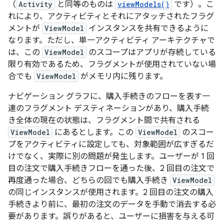
（
Activity
と同等のものは
viewModels()
です）。こ
れにより、アクティビティとそれにアタッチされたフラグ
メントが
ViewModel
インスタンスを共有できるように
なります。ただし、単一アクティビティ アーキテクチャで
は、この
ViewModel
のスコープはアプリが存続している
限り有効であるため、フラグメントが使用されていない場
合でも
ViewModel
がメモリ内に残ります。
ナビゲーション グラフに、購入手続きのフローを表す一
連のフラグメント デスティネーションがあり、購入手続
き全体の現在の状態は、フラグメント間で共有される
ViewModel
にあるとします。この
ViewModel
のスコー
プをアクティビティに設定しても、対象範囲が広すぎるだ
けでなく、実際に別の問題が発生します。ユーザーが 1 回
目の注文で購入手続きフローを通った後、2 回目の注文で
再度通った場合、どちらの回でも購入手続き
ViewModel
の同じインスタンスが使用されます。2 回目の注文の購入
手続きより前に、最初の注文のデータを手動で消去する必
要があります。誤りがあると、ユーザーに損害を与える可