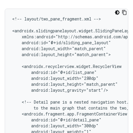
<!--
layout/two_pane_fragment.xml
-->

android:layout_height="match_parent">

android:layout_gravity="start"/>

<!--
Detail
pane
is
a
nested
navigation
host.
to
the
main
graph
that
contains
the
two_p