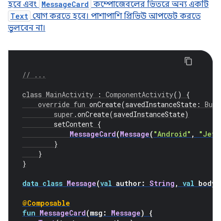
হবে এবং
MessageCard
কম্পোজেবলের ভিতরে অন্য একটি
Text
যোগ করতে হবে। পাশাপাশি প্রিভিউ আপডেট করতে
ভুলবেন না।
// ...
class
MainActivity
:
ComponentActivity
()
{
override
fun
 onCreate
(
savedInstanceState
:
Bund
super
.
onCreate
(
savedInstanceState
)
        setContent 
{
MessageCard
(
Message
(
"Android"
,
"Jetp
}
}
}
data class
Message
(
val
 author
:
String
,
val
 body
:
@Composable
fun
MessageCard
(
msg
:
Message
)
{