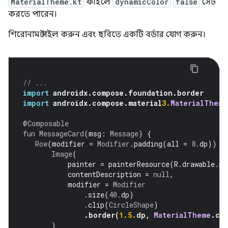
MaterialTheme.kt
ফাইলে
dynamicColor
false
সেট
করতে পারেন।
শিরোনাম স্টাইল করুন এবং ছবিতে একটি বর্ডার যোগ করুন।
// ...
import
 androidx
.
compose
.
foundation
.
border
import
 androidx
.
compose
.
material
3.
MaterialTheme
@Composable
fun
MessageCard
(
msg
:
Message
)
{
Row
(
modifier 
=
Modifier
.
padding
(
all 
=
8.
dp
))
{
Image
(
           painter 
=
 painterResource
(
R
.
drawable
.
pr
           contentDescription 
=
null
,
           modifier 
=
Modifier
.
size
(
40.
dp
)
.
clip
(
CircleShape
)
.
border
(
1.5.
dp
,
MaterialTheme
.
co
)