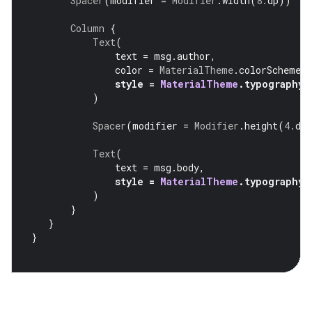
Spacer
(
modifier 
=
Modifier
.
width
(
8.
dp
))
Column
{
Text
(
               text 
=
 msg
.
author
,
               color 
=
MaterialTheme
.
colorScheme
.
s
style 
=
MaterialTheme
.
typography
.
)
Spacer
(
modifier 
=
Modifier
.
height
(
4.
dp
Text
(
               text 
=
 msg
.
body
,
style 
=
MaterialTheme
.
typography
.
)
}
}
}