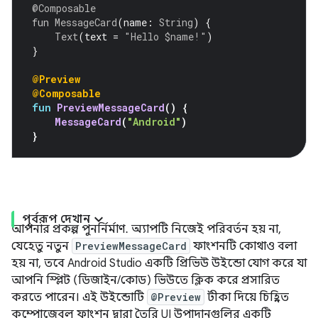
@Composable
fun
MessageCard
(
name
:
String
)
{
Text
(
text 
=
"Hello $name!"
)
}
@Preview
@Composable
fun
PreviewMessageCard
()
{
MessageCard
(
"Android"
)
}
পূর্বরূপ দেখান
আপনার প্রকল্প পুনর্নির্মাণ. অ্যাপটি নিজেই পরিবর্তন হয় না,
যেহেতু নতুন
PreviewMessageCard
ফাংশনটি কোথাও বলা
হয় না, তবে Android Studio একটি প্রিভিউ উইন্ডো যোগ করে যা
আপনি স্প্লিট (ডিজাইন/কোড) ভিউতে ক্লিক করে প্রসারিত
করতে পারেন। এই উইন্ডোটি
@Preview
টীকা দিয়ে চিহ্নিত
কম্পোজেবল ফাংশন দ্বারা তৈরি UI উপাদানগুলির একটি