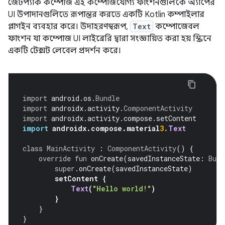
জেটপ্যাক কম্পোজ এই কম্পোজযোগ্য ফাংশনগুলিকে অ্যাপের
UI উপাদানগুলিতে রূপান্তর করতে একটি Kotlin কম্পাইলার
প্লাগইন ব্যবহার করে। উদাহরণস্বরূপ,
Text
কম্পোজেবল
ফাংশন যা কম্পোজ UI লাইব্রেরি দ্বারা সংজ্ঞায়িত করা হয় স্ক্রিনে
একটি টেক্সট লেবেল প্রদর্শন করে।
import
 android
.
os
.
Bundle
import
 androidx
.
activity
.
ComponentActivity
import
 androidx
.
activity
.
compose
.
setContent
import
 androidx
.
compose
.
material
3.
Text
class
MainActivity
:
ComponentActivity
()
{
override
fun
 onCreate
(
savedInstanceState
:
Bund
super
.
onCreate
(
savedInstanceState
)
setContent 
{
Text
(
"Hello world!"
)
}
}
}