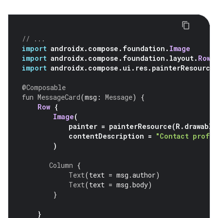
// ...
import
 androidx
.
compose
.
foundation
.
Image
import
 androidx
.
compose
.
foundation
.
layout
.
Row
import
 androidx
.
compose
.
ui
.
res
.
painterResource
@Composable
fun
MessageCard
(
msg
:
Message
)
{
Row
{
Image
(
            painter 
=
 painterResource
(
R
.
drawable
            contentDescription 
=
"Contact profil
)
Column
{
Text
(
text 
=
 msg
.
author
)
Text
(
text 
=
 msg
.
body
)
}
}