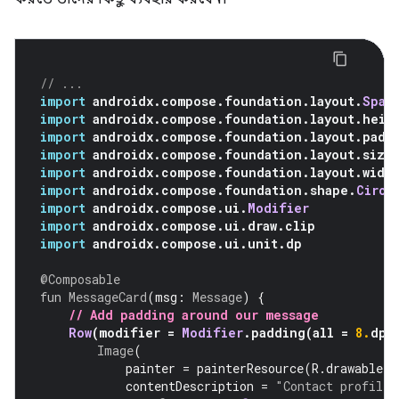
// ...
import
 androidx
.
compose
.
foundation
.
layout
.
Spac
import
 androidx
.
compose
.
foundation
.
layout
.
heig
import
 androidx
.
compose
.
foundation
.
layout
.
padd
import
 androidx
.
compose
.
foundation
.
layout
.
size
import
 androidx
.
compose
.
foundation
.
layout
.
widt
import
 androidx
.
compose
.
foundation
.
shape
.
Circl
import
 androidx
.
compose
.
ui
.
Modifier
import
 androidx
.
compose
.
ui
.
draw
.
clip
import
 androidx
.
compose
.
ui
.
unit
.
dp
@Composable
fun
MessageCard
(
msg
:
Message
)
{
// Add padding around our message
Row
(
modifier 
=
Modifier
.
padding
(
all 
=
8.
dp
)
Image
(
            painter 
=
 painterResource
(
R
.
drawable
.
p
            contentDescription 
=
"Contact profile 