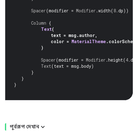
Spacer
(
modifier 
=
Modifier
.
width
(
8.
dp
))
Column
{
Text
(
               text 
=
 msg
.
author
,
               color 
=
MaterialTheme
.
colorSchem
)
Spacer
(
modifier 
=
Modifier
.
height
(
4.
dp
Text
(
text 
=
 msg
.
body
)
}
}
}
পূর্বরূপ দেখান