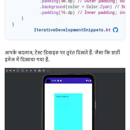
.
padding
(
80.
dp
)
// Outer padding; outs
.
background
(
color
=
Color
.
Cyan
)
// Sol
.
padding
(
16.
dp
)
// Inner padding; insi
)
}
IterativeDevelopmentSnippets
.
kt
आपके बदलाव, टेस्ट डिवाइस पर तुरंत दिखते हैं. जैसा कि छठी
इमेज में दिखाया गया है.