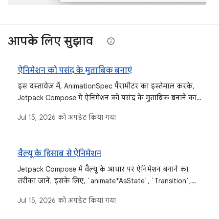
आपके लिए सुझाव
ऐनिमेशन को पसंद के मुताबिक बनाएं
इस दस्तावेज़ में, AnimationSpec पैरामीटर का इस्तेमाल करके,
Jetpack Compose में ऐनिमेशन को पसंद के मुताबिक बनाने का
तरीका बताया गया है. इसमें अलग-अलग तरह के AnimationSpec
Jul 15, 2026
को अपडेट किया गया
के बारे में जानकारी दी गई है. जैसे, स्प्रिंग, ट्विन, कीफ़्रेम, और
दोहराए जा सकने वाले ऐनिमेशन. साथ ही, इसमें कस्टम ईज़िंग और
कस्टम डेटा टाइप को ऐनिमेट करने की सुविधा के बारे में भी बताया
वैल्यू के हिसाब से ऐनिमेशन
गया है.
Jetpack Compose में वैल्यू के आधार पर ऐनिमेशन बनाने का
तरीका जानें. इसके लिए, `animate*AsState`, `Transition`,
`rememberInfiniteTransition`, और लो-लेवल `Animatable`
Jul 15, 2026
को अपडेट किया गया
जैसे एपीआई का इस्तेमाल करें. इनसे वैल्यू की मौजूदा और टारगेट
की गई स्थितियों के आधार पर ऐनिमेशन बनाए जा सकते हैं.