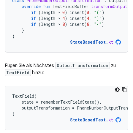
class
PhoneNumberOutputTransformation
:
OutputTra
override
fun
TextFieldBuffer
.
transformOutput
()
if
(
length
 > 
0
)
insert
(
0
,
"("
)
if
(
length
 > 
4
)
insert
(
4
,
")"
)
if
(
length
 > 
8
)
insert
(
8
,
"-"
)
}
}
StateBasedText
.
kt
Fügen Sie als Nächstes
OutputTransformation
zu
TextField
hinzu:
TextField
(
state
=
rememberTextFieldState
(),
outputTransformation
=
PhoneNumberOutputTransf
)
StateBasedText
.
kt