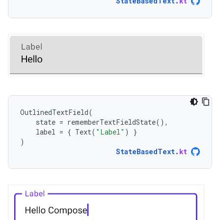
StateBasedText
.
kt
OutlinedTextField
(
state
=
rememberTextFieldState
(),
label
=
{
Text
(
"Label"
)
}
)
StateBasedText
.
kt