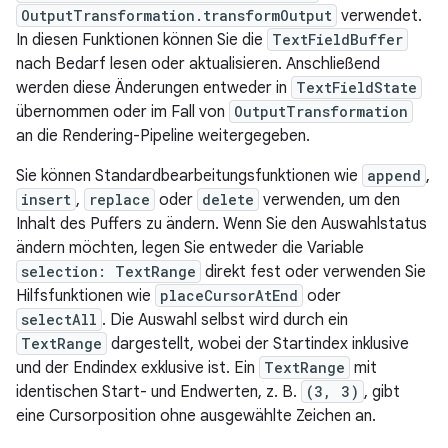
OutputTransformation.transformOutput
verwendet.
In diesen Funktionen können Sie die
TextFieldBuffer
nach Bedarf lesen oder aktualisieren. Anschließend
werden diese Änderungen entweder in
TextFieldState
übernommen oder im Fall von
OutputTransformation
an die Rendering-Pipeline weitergegeben.
Sie können Standardbearbeitungsfunktionen wie
append
,
insert
,
replace
oder
delete
verwenden, um den
Inhalt des Puffers zu ändern. Wenn Sie den Auswahlstatus
ändern möchten, legen Sie entweder die Variable
selection: TextRange
direkt fest oder verwenden Sie
Hilfsfunktionen wie
placeCursorAtEnd
oder
selectAll
. Die Auswahl selbst wird durch ein
TextRange
dargestellt, wobei der Startindex inklusive
und der Endindex exklusive ist. Ein
TextRange
mit
identischen Start- und Endwerten, z. B.
(3, 3)
, gibt
eine Cursorposition ohne ausgewählte Zeichen an.