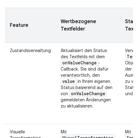
Wertbezogene
Statu
Feature
Textfelder
Textf
Zustandsverwaltung
Aktualisiert den Status
Verwen
Text
des Textfelds mit dem
onValueChange
-
Objek
Callback. Sie sind dafür
der Te
verantwortlich, den
Auswa
value
in Ihrem eigenen
zu ver
Status basierend auf den
Statu
onValueChange
von
und ge
gemeldeten Änderungen
zu aktualisieren.
Visuelle
Mit
Mit
VisualTransformation
Inpu