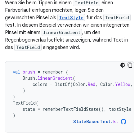
Wenn Sie beim Tippen in einem
TextField
einen
Farbverlauf einfügen möchten, legen Sie den
gewünschten Pinsel als
TextStyle
für das
TextField
fest. In diesem Beispiel verwenden wir einen integrierten
Pinsel mit einem
linearGradient
, um den
Regenbogenverlaufseffekt anzuzeigen, während Text in
das
TextField
eingegeben wird.
val
brush
=
remember
{
Brush
.
linearGradient
(
colors
=
listOf
(
Color
.
Red
,
Color
.
Yellow
,
C
)
}
TextField
(
state
=
rememberTextFieldState
(),
textStyle
=
)
StateBasedText
.
kt