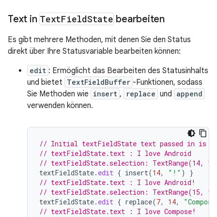
Text in
Text
Field
State
bearbeiten
Es gibt mehrere Methoden, mit denen Sie den Status
direkt über Ihre Statusvariable bearbeiten können:
edit
: Ermöglicht das Bearbeiten des Statusinhalts
und bietet
TextFieldBuffer
-Funktionen, sodass
Sie Methoden wie
insert
,
replace
und
append
verwenden können.
// Initial textFieldState text passed in is "
// textFieldState.text : I love Android
// textFieldState.selection: TextRange(14, 14
textFieldState
.
edit
{
insert
(
14
,
"!"
)
}
// textFieldState.text : I love Android!
// textFieldState.selection: TextRange(15, 15
textFieldState
.
edit
{
replace
(
7
,
14
,
"Compose
// textFieldState.text : I love Compose!