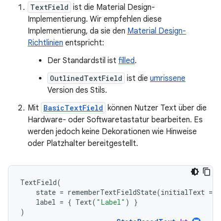
TextField
ist die Material Design-
Implementierung. Wir empfehlen diese
Implementierung, da sie den
Material Design-
Richtlinien
entspricht:
Der Standardstil ist
filled
.
OutlinedTextField
ist die
umrissene
Version des Stils.
Mit
BasicTextField
können Nutzer Text über die
Hardware- oder Softwaretastatur bearbeiten. Es
werden jedoch keine Dekorationen wie Hinweise
oder Platzhalter bereitgestellt.
TextField
(
state
=
rememberTextFieldState
(
initialText
=
"
label
=
{
Text
(
"Label"
)
}
)