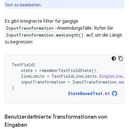
Text zu bearbeiten.
Es gibt integrierte Filter für gängige
InputTransformation
-Anwendungsfälle. Rufen Sie
InputTransformation.maxLength()
auf, um die Länge
zu begrenzen:
TextField
(
state
=
rememberTextFieldState
(),
lineLimits
=
TextFieldLineLimits
.
SingleLine
,
inputTransformation
=
InputTransformation
.
maxL
)
StateBasedText
.
kt
Benutzerdefinierte Transformationen von
Eingaben