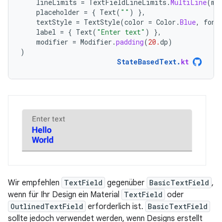
lineLimits
=
TextFieldLineLimits
.
MultiLine
(
ma
placeholder
=
{
Text
(
""
)
},
textStyle
=
TextStyle
(
color
=
Color
.
Blue
,
font
label
=
{
Text
(
"Enter text"
)
},
modifier
=
Modifier
.
padding
(
20.
dp
)
)
StateBasedText
.
kt
Wir empfehlen
TextField
gegenüber
BasicTextField
,
wenn für Ihr Design ein Material
TextField
oder
OutlinedTextField
erforderlich ist.
BasicTextField
sollte jedoch verwendet werden, wenn Designs erstellt