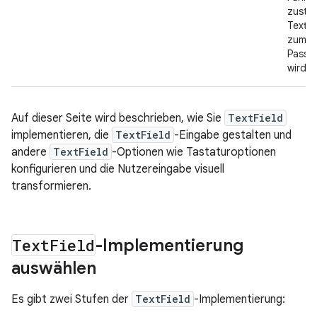
zusta
Textfe
zum S
Passw
wird.
Auf dieser Seite wird beschrieben, wie Sie
TextField
implementieren, die
TextField
-Eingabe gestalten und
andere
TextField
-Optionen wie Tastaturoptionen
konfigurieren und die Nutzereingabe visuell
transformieren.
Text
Field
-Implementierung
auswählen
Es gibt zwei Stufen der
TextField
-Implementierung: