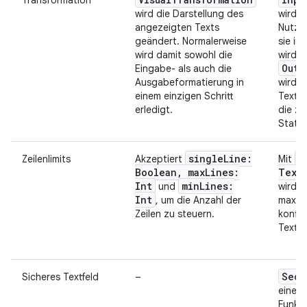
Transformation
wird die Darstellung des
wird d
angezeigten Texts
Nutze
geändert. Normalerweise
sie im
wird damit sowohl die
wird. 
Outp
Eingabe- als auch die
Ausgabeformatierung in
wird d
einem einzigen Schritt
Textfe
erledigt.
die z
Statu
singleLine:
l
Zeilenlimits
Akzeptiert
Mit
Boolean, maxLines:
Text
Int
minLines:
und
wird d
Int
, um die Anzahl der
maxima
Zeilen zu steuern.
konfig
Textfe
Secu
Sicheres Textfeld
–
eine 
Funkti