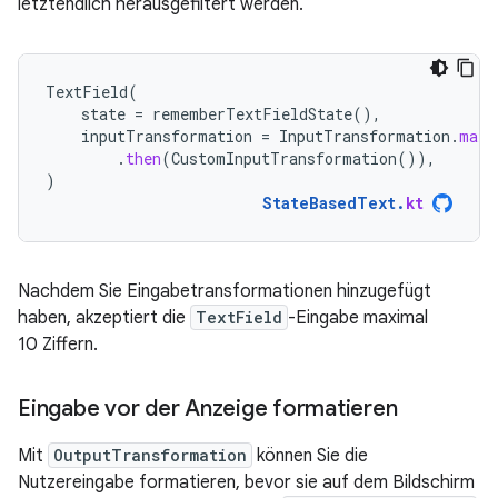
letztendlich herausgefiltert werden.
TextField
(
state
=
rememberTextFieldState
(),
inputTransformation
=
InputTransformation
.
maxL
.
then
(
CustomInputTransformation
()),
)
StateBasedText
.
kt
Nachdem Sie Eingabetransformationen hinzugefügt
haben, akzeptiert die
TextField
-Eingabe maximal
10 Ziffern.
Eingabe vor der Anzeige formatieren
Mit
OutputTransformation
können Sie die
Nutzereingabe formatieren, bevor sie auf dem Bildschirm