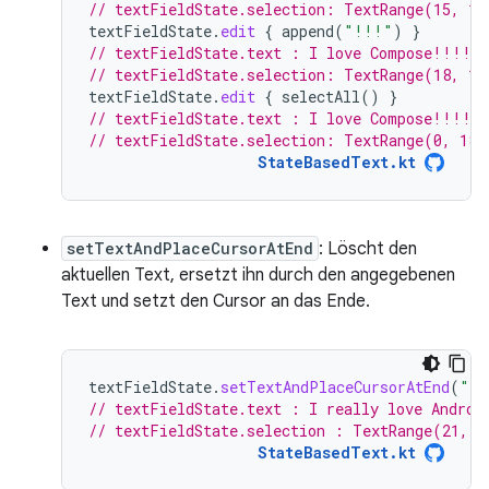
// textFieldState.selection: TextRange(15, 15
textFieldState
.
edit
{
append
(
"!!!"
)
}
// textFieldState.text : I love Compose!!!!
// textFieldState.selection: TextRange(18, 18
textFieldState
.
edit
{
selectAll
()
}
// textFieldState.text : I love Compose!!!!
// textFieldState.selection: TextRange(0, 18)
StateBasedText.kt
setTextAndPlaceCursorAtEnd
: Löscht den
aktuellen Text, ersetzt ihn durch den angegebenen
Text und setzt den Cursor an das Ende.
textFieldState
.
setTextAndPlaceCursorAtEnd
(
"I 
// textFieldState.text : I really love Androi
// textFieldState.selection : TextRange(21, 2
StateBasedText.kt