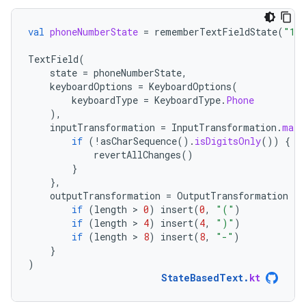
val
phoneNumberState
=
rememberTextFieldState
(
"123
TextField
(
state
=
phoneNumberState
,
keyboardOptions
=
KeyboardOptions
(
keyboardType
=
KeyboardType
.
Phone
),
inputTransformation
=
InputTransformation
.
maxL
if
(
!
asCharSequence
().
isDigitsOnly
())
{
revertAllChanges
()
}
},
outputTransformation
=
OutputTransformation
{
if
(
length
 > 
0
)
insert
(
0
,
"("
)
if
(
length
 > 
4
)
insert
(
4
,
")"
)
if
(
length
 > 
8
)
insert
(
8
,
"-"
)
}
)
StateBasedText
.
kt