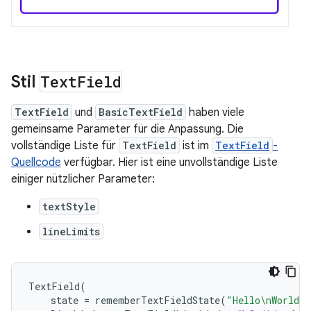
Stil
Text
Field
TextField
und
BasicTextField
haben viele
gemeinsame Parameter für die Anpassung. Die
vollständige Liste für
TextField
ist im
TextField
-
Quellcode
verfügbar. Hier ist eine unvollständige Liste
einiger nützlicher Parameter:
textStyle
lineLimits
TextField
(
state
=
rememberTextFieldState
(
"Hello\nWorld\n