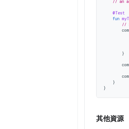
// an a
@Test
fun
myT
// 
com
}
com
com
}
}
其他資源