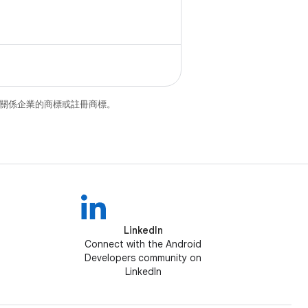
ly functional
和/或其關係企業的商標或註冊商標。
LinkedIn
Connect with the Android
Developers community on
LinkedIn