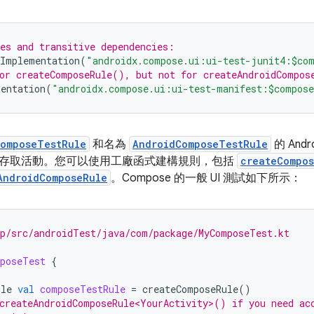
es and transitive dependencies:
tImplementation
(
"androidx.compose.ui:ui-test-junit4:$co
or createComposeRule(), but not for createAndroidCompos
mentation
(
"androidx.compose.ui:ui-test-manifest:$compose
omposeTestRule
和名為
AndroidComposeTestRule
的 An
存取活動。您可以使用工廠函式建構規則，包括
createCompo
AndroidComposeRule
。Compose 的一般 UI 測試如下所示：
pp/src/androidTest/java/com/package/MyComposeTest.kt
poseTest
{
ule
val
composeTestRule
=
createComposeRule
()
createAndroidComposeRule<YourActivity>() if you need ac