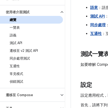
語意
：語
使用者介面測試
測試 API
總覽
同步處理
一覽表
互通性
：
語義
測試 API
遷移至 v2 測試 API
測試一覽
同步處理測試
如要瞭解 Com
互通性
常見模式
偵錯測試
設定
遷移至 Compose
設定應用程式，以
首先，請將下列