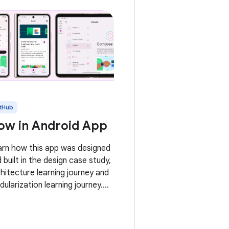
tHub
ow in Android App
arn how this app was designed
 built in the design case study,
hitecture learning journey and
ularization learning journey.
s is the repository for the
 in Android app. It is a work in
gress 🚧. Now in Android is a