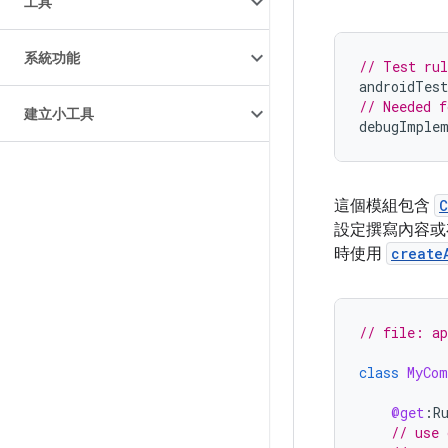
工具
系統功能
// Test rul
androidTes
// Needed f
建立小工具
debugImple
這個模組包含
C
設定撰寫內容或
時使用
create
// file: a
class
MyCom
@get
:
R
// use 