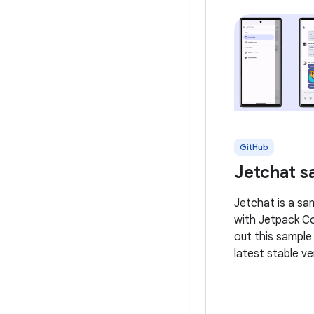
GitHub
Jetchat s
Jetchat is a sa
with Jetpack C
out this sample
latest stable ve
Studio. You can 
repository or i
from Android St