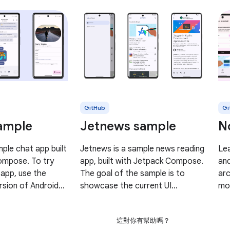
GitHub
Gi
ample
Jetnews sample
N
mple chat app built
Jetnews is a sample news reading
Le
ompose. To try
app, built with Jetpack Compose.
and
 app, use the
The goal of the sample is to
arc
rsion of Android
showcase the current UI
mod
clone this
capabilities of Compose. To try
Thi
mport the project
out this sample app, use the
Now
這對你有幫助嗎？
udio following the
latest stable version of Android
pro