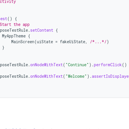
ctivity
est
()
{
Start the app
poseTestRule
.
setContent
{
MyAppTheme
{
MainScreen
(
uiState
=
fakeUiState
,
/*...*/
)
}
poseTestRule
.
onNodeWithText
(
"Continue"
).
performClick
()
poseTestRule
.
onNodeWithText
(
"Welcome"
).
assertIsDisplaye