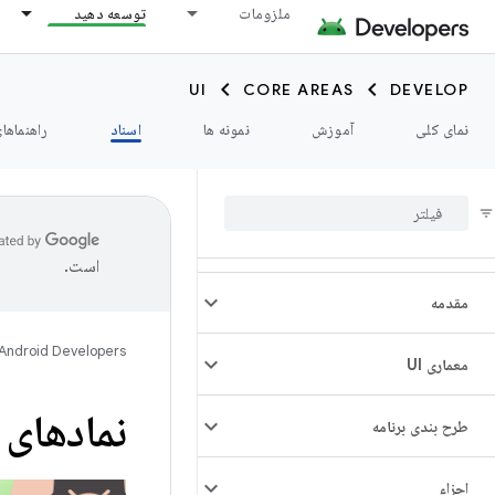
ملزومات
توسعه دهید
UI
CORE AREAS
DEVELOP
نمای کلی
آموزش
نمونه ها
اسناد
راهنماها
است.
مقدمه
Android Developers
معماری UI
نمادهای 
طرح بندی برنامه
اجزاء