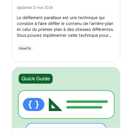
Updated 12 mai 2026
Le défilement parallaxe est une technique qui
consiste à faire défiler le contenu de l'arrière-plan
et celui du premier plan à des vitesses différentes.
Vous pouvez implémenter cette technique pour
améliorer l'interface utilisateur de votre
application, créant ainsi une expérience plus
HowTo
dynamique lorsque vos utilisateurs font défiler
l'écran.