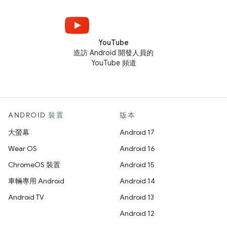
YouTube
造訪 Android 開發人員的
YouTube 頻道
ANDROID 裝置
版本
大螢幕
Android 17
Wear OS
Android 16
ChromeOS 裝置
Android 15
車輛專用 Android
Android 14
Android TV
Android 13
Android 12