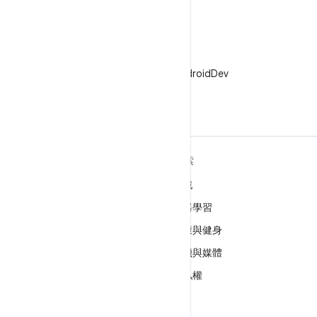
X
在 X 中追蹤 @AndroidDev
深入瞭解 ANDROID
探索
Android
遊戲
企業專用 Android
機器學習
安全性
健康與健身
原始碼
相機與媒體
新聞
隱私權
網誌
5G