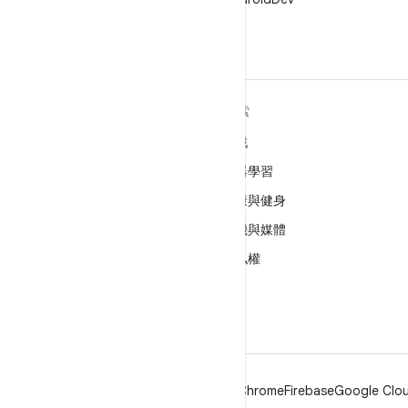
深入瞭解 ANDROID
探索
Android
遊戲
企業專用 Android
機器學習
安全性
健康與健身
原始碼
相機與媒體
新聞
隱私權
網誌
5G
Podcast
Android
Chrome
Firebase
Google Clou