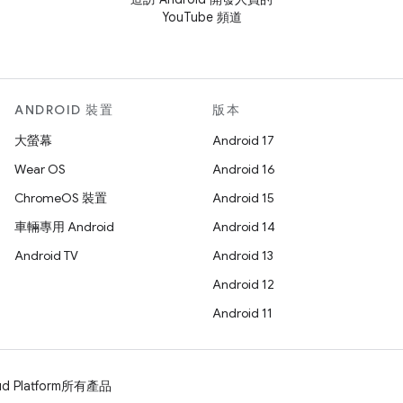
YouTube 頻道
ANDROID 裝置
版本
大螢幕
Android 17
Wear OS
Android 16
ChromeOS 裝置
Android 15
車輛專用 Android
Android 14
Android TV
Android 13
Android 12
Android 11
d Platform
所有產品