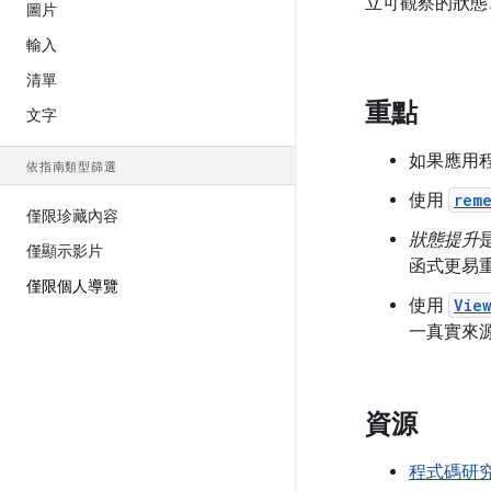
立可觀察的狀態
圖片
輸入
清單
重點
文字
如果應用
依指南類型篩選
使用
rem
僅限珍藏內容
狀態提升
僅顯示影片
函式更易
僅限個人導覽
使用
Vie
一真實來
資源
程式碼研究室