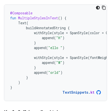
@Composable
fun
MultipleStylesInText
()
{
Text
(
buildAnnotatedString
{
withStyle
(
style
=
SpanStyle
(
color
=
Co
append
(
"H"
)
}
append
(
"ello "
)
withStyle
(
style
=
SpanStyle
(
fontWeight
append
(
"W"
)
}
append
(
"orld"
)
}
)
}
TextSnippets
.
kt