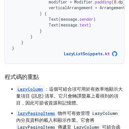
modifier
=
Modifier
.
padding
(
8.
dp
),
verticalArrangement
=
Arrangement
.
)
{
Text
(
message
.
sender
)
Text
(
message
.
text
)
}
}
}
}
LazyListSnippets
.
kt
程式碼的重點
LazyColumn
：這個可組合項可用於有效率地顯示大
量項目 (訊息) 清單。它只會轉譯螢幕上看得到的項
目，因此可節省資源和記憶體。
lazyPagingItems
物件可有效管理
LazyColumn
內分頁資料的載入和顯示作業。它會將
LazyPagingItems
傳遞至
LazyColumn
可組合函