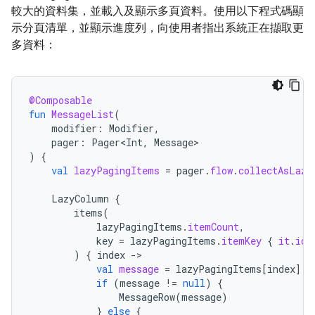
較大的資料集，並載入及顯示多頁資料。使用以下程式碼顯
示分頁清單，並顯示進度列，向使用者指出系統正在擷取更
多資料：
@Composable
fun
MessageList
(
modifier
:
Modifier
,
pager
:
Pager<Int
,
Message
)
{
val
lazyPagingItems
=
pager
.
flow
.
collectAsLazy
LazyColumn
{
items
(
lazyPagingItems
.
itemCount
,
key
=
lazyPagingItems
.
itemKey
{
it
.
id
)
{
index
-
val
message
=
lazyPagingItems
[
index
]
if
(
message
!=
null
)
{
MessageRow
(
message
)
}
else
{