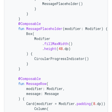
MessagePlaceholder
()
}
}
}
@Composable
fun
MessagePlaceholder
(
modifier
:
Modifier
)
{
Box
(
Modifier
.
fillMaxWidth
()
.
height
(
48.
dp
)
)
{
CircularProgressIndicator
()
}
}
@Composable
fun
MessageRow
(
modifier
:
Modifier
,
message
:
Message
)
{
Card
(
modifier
=
Modifier
.
padding
(
8.
dp
))
{
Column
(