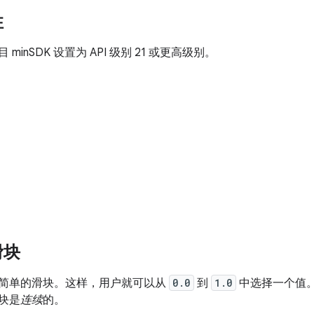
性
minSDK 设置为 API 级别 21 或更高级别。
滑块
简单的滑块。这样，用户就可以从
0.0
到
1.0
中选择一个值
块是
连续
的。