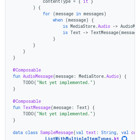
contentType
=
{
it
}
)
{
for
(
message
in
messages
)
when
(
message
)
{
is
MediaStore
.
Audio
-
>
AudioMe
is
Text
-
>
TextMessage
(
message
}
}
}
}
@Composable
fun
AudioMessage
(
message
:
MediaStore
.
Audio
)
{
TODO
(
"Not yet implemented."
)
}
@Composable
fun
TextMessage
(
message
:
Text
)
{
TODO
(
"Not yet implemented."
)
}
data
class
SampleMessage
(
val
text
:
String
,
val
con
ListWithMultipleItemTypes
.
kt