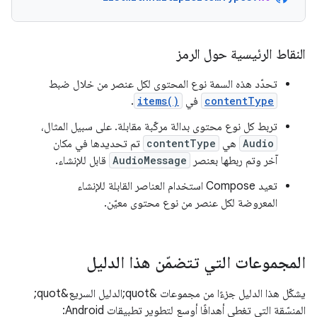
النقاط الرئيسية حول الرمز
تحدّد هذه السمة نوع المحتوى لكل عنصر من خلال ضبط
contentType
في
items()
.
تربط كل نوع محتوى بدالة مركّبة مقابلة. على سبيل المثال،
Audio
هي
contentType
تم تحديدها في مكان
آخر وتم ربطها بعنصر
AudioMessage
قابل للإنشاء.
تعيد Compose استخدام العناصر القابلة للإنشاء
المعروضة لكل عنصر من نوع محتوى معيّن.
المجموعات التي تتضمّن هذا الدليل
يشكّل هذا الدليل جزءًا من مجموعات &quot;الدليل السريع&quot;
المنسّقة التي تغطي أهدافًا أوسع لتطوير تطبيقات Android: