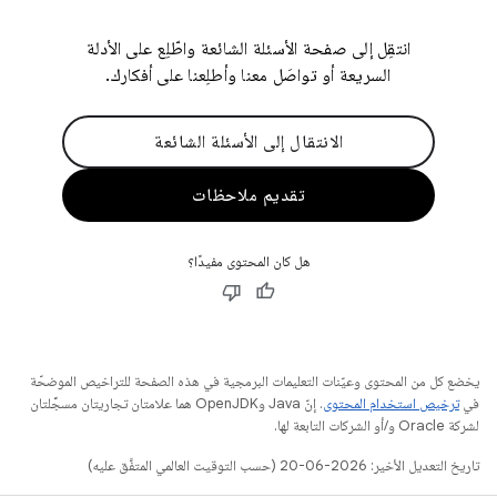
انتقِل إلى صفحة الأسئلة الشائعة واطّلِع على الأدلة
السريعة أو تواصَل معنا وأطلِعنا على أفكارك.
الانتقال إلى الأسئلة الشائعة
تقديم ملاحظات
هل كان المحتوى مفيدًا؟
يخضع كل من المحتوى وعيّنات التعليمات البرمجية في هذه الصفحة للتراخيص الموضحّة
في
ترخيص استخدام المحتوى
. إنّ Java وOpenJDK هما علامتان تجاريتان مسجَّلتان
لشركة Oracle و/أو الشركات التابعة لها.
تاريخ التعديل الأخير: 2026-06-20 (حسب التوقيت العالمي المتفَّق عليه)