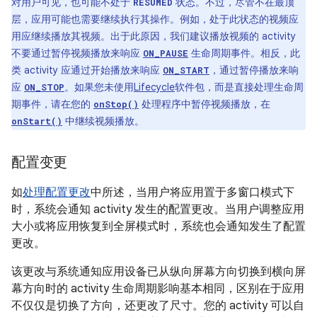
对用户可见，也可能不处于
状态。不过，尽管不在最顶
RESUMED
层，应用可能也需要继续执行其操作。例如，处于此状态的视频应
用应继续播放其视频。出于此原因，我们建议播放视频的 activity
不要通过暂停视频播放来响应
生命周期事件。
相反，此
ON_PAUSE
类 activity 应通过开始播放来响应
，通过暂停播放来响
ON_START
应
。如果您未使用
Lifecycle
软件包，而是直接处理生命周
ON_STOP
期事件，请在您的
处理程序中暂停视频播放，在
onStop()
中继续视频播放。
onStart()
配置变更
如
处理配置更改
中所述，当用户将应用置于多窗口模式下
时，系统会通知 activity 发生的配置更改。当用户调整应用
大小或将应用恢复到全屏模式时，系统也会通知发生了配置
更改。
该更改与系统通知应用设备已从纵向屏幕方向切换到横向屏
幕方向时的 activity 生命周期影响基本相同，区别在于应用
不仅仅是切换了方向，还更改了尺寸。您的 activity 可以自