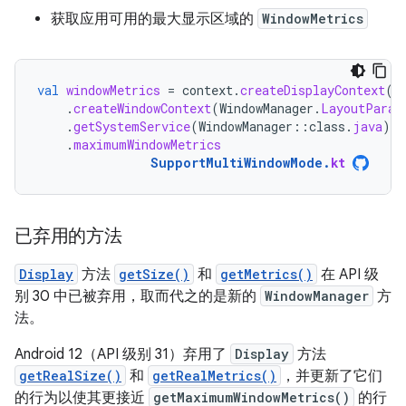
获取应用可用的最大显示区域的
WindowMetrics
val
windowMetrics
=
context
.
createDisplayContext
(
d
.
createWindowContext
(
WindowManager
.
LayoutParam
.
getSystemService
(
WindowManager
::
class
.
java
)
.
maximumWindowMetrics
SupportMultiWindowMode
.
kt
已弃用的方法
Display
方法
getSize()
和
getMetrics()
在 API 级
别 30 中已被弃用，取而代之的是新的
WindowManager
方
法。
Android 12（API 级别 31）弃用了
Display
方法
getRealSize()
和
getRealMetrics()
，并更新了它们
的行为以使其更接近
getMaximumWindowMetrics()
的行