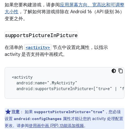
如果您要构建游戏，请参阅
应用屏幕方向、宽高比和可调整
大小性
，了解如何将游戏排除在 Android 16（API 级别 36）
变更之外。
supports
Picture
In
Picture
在清单的
<activity>
节点中设置此属性，以指示
activity 是否支持画中画模式。
android:supportsPictureInPicture=["tru>e
"
|
"fal
注意
：
如果
，您必须
supportsPictureInPicture="true"
设置
属性才能让您的 activity 处理配置
android:configChanges
更改。请参阅
使用画中画 (PIP) 功能添加视频
。