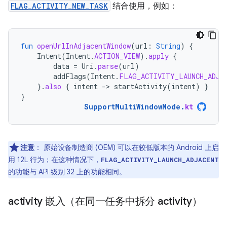
FLAG_ACTIVITY_NEW_TASK
结合使用，例如：
fun
openUrlInAdjacentWindow
(
url
:
String
)
{
Intent
(
Intent
.
ACTION_VIEW
).
apply
{
data
=
Uri
.
parse
(
url
)
addFlags
(
Intent
.
FLAG_ACTIVITY_LAUNCH_ADJA
}.
also
{
intent
-
>
startActivity
(
intent
)
}
}
SupportMultiWindowMode
.
kt
注意
：
原始设备制造商 (OEM) 可以在较低版本的 Android 上启
用 12L 行为；在这种情况下，
FLAG_ACTIVITY_LAUNCH_ADJACENT
的功能与 API 级别 32 上的功能相同。
activity 嵌入（在同一任务中拆分 activity）