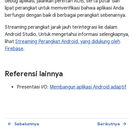
debug aplikasi, jalankan perintah ADB, serta putar dan
lipat perangkat untuk memverifikasi bahwa aplikasi Anda
berfungsi dengan baik di berbagai perangkat sebenarnya.
Streaming perangkat jarak jauh terintegrasi ke dalam
Android Studio. Untuk mengetahui informasi selengkapnya,
lihat
Streaming Perangkat Android, yang didukung oleh
Firebase
.
Referensi lainnya
Presentasi I/O:
Membangun aplikasi Android adaptif
Sebelumnya
Berikutnya
arrow_back
arrow_forward