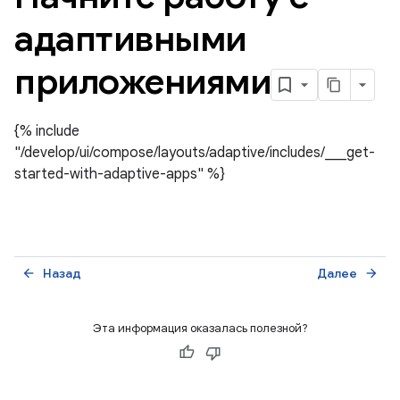
адаптивными
приложениями
{% include
"/develop/ui/compose/layouts/adaptive/includes/___get-
started-with-adaptive-apps" %}
Назад
Далее
arrow_back
arrow_forward
Эта информация оказалась полезной?