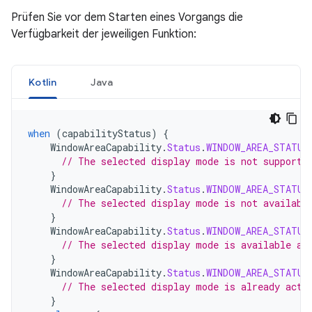
Prüfen Sie vor dem Starten eines Vorgangs die
Verfügbarkeit der jeweiligen Funktion:
Kotlin
Java
when
(
capabilityStatus
)
{
WindowAreaCapability
.
Status
.
WINDOW_AREA_STATUS
// The selected display mode is not supporte
}
WindowAreaCapability
.
Status
.
WINDOW_AREA_STATUS
// The selected display mode is not availabl
}
WindowAreaCapability
.
Status
.
WINDOW_AREA_STATUS
// The selected display mode is available an
}
WindowAreaCapability
.
Status
.
WINDOW_AREA_STATUS
// The selected display mode is already acti
}