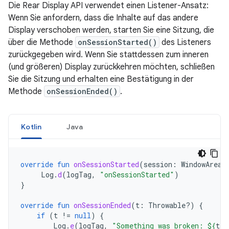
Die Rear Display API verwendet einen Listener-Ansatz:
Wenn Sie anfordern, dass die Inhalte auf das andere
Display verschoben werden, starten Sie eine Sitzung, die
über die Methode
onSessionStarted()
des Listeners
zurückgegeben wird. Wenn Sie stattdessen zum inneren
(und größeren) Display zurückkehren möchten, schließen
Sie die Sitzung und erhalten eine Bestätigung in der
Methode
onSessionEnded()
.
Kotlin
Java
override
fun
onSessionStarted
(
session
:
WindowAreaS
Log
.
d
(
logTag
,
"onSessionStarted"
)
}
override
fun
onSessionEnded
(
t
:
Throwable?)
{
if
(
t
!=
null
)
{
Log
.
e
(
logTag
,
"Something was broken: 
${
t
.
m