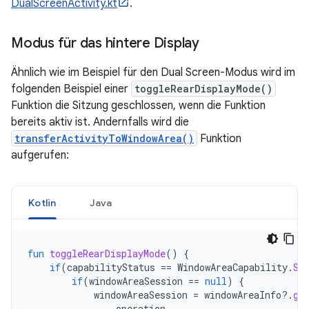
DualScreenActivity.kt
.
Modus für das hintere Display
Ähnlich wie im Beispiel für den Dual Screen-Modus wird im
folgenden Beispiel einer
toggleRearDisplayMode()
Funktion die Sitzung geschlossen, wenn die Funktion
bereits aktiv ist. Andernfalls wird die
transferActivityToWindowArea()
Funktion
aufgerufen:
Kotlin
Java
fun
toggleRearDisplayMode
()
{
if
(
capabilityStatus
==
WindowAreaCapability
.
St
if
(
windowAreaSession
==
null
)
{
windowAreaSession
=
windowAreaInfo
?.
ge
operation