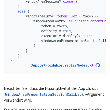
windowAreaSession
?.
close
()
}
else
{
windowAreaInfo
?.
token
?.
let
{
token
-
windowAreaController
.
presentContentOnW
token
=
token
,
activity
=
this
,
executor
=
displayExecutor
,
windowAreaPresentationSessionCallb
)
}
}
}
SupportFoldableDisplayModes
.
kt
Beachten Sie, dass die Hauptaktivität der App als das
WindowAreaPresentationSessionCallback
-Argument
verwendet wird.