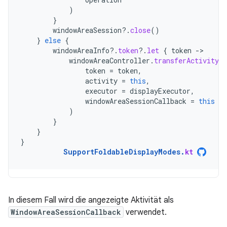
)
}
windowAreaSession
?.
close
()
}
else
{
windowAreaInfo
?.
token
?.
let
{
token
-
windowAreaController
.
transferActivityT
token
=
token
,
activity
=
this
,
executor
=
displayExecutor
,
windowAreaSessionCallback
=
this
)
}
}
}
SupportFoldableDisplayModes
.
kt
In diesem Fall wird die angezeigte Aktivität als
WindowAreaSessionCallback
verwendet.