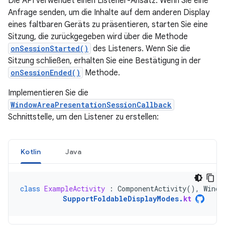
Die API verwendet einen Listener-Ansatz: Wenn Sie eine
Anfrage senden, um die Inhalte auf dem anderen Display
eines faltbaren Geräts zu präsentieren, starten Sie eine
Sitzung, die zurückgegeben wird über die Methode
onSessionStarted()
des Listeners. Wenn Sie die
Sitzung schließen, erhalten Sie eine Bestätigung in der
onSessionEnded()
Methode.
Implementieren Sie die
WindowAreaPresentationSessionCallback
Schnittstelle, um den Listener zu erstellen:
Kotlin
Java
class
ExampleActivity
:
ComponentActivity
(),
Windo
SupportFoldableDisplayModes
.
kt