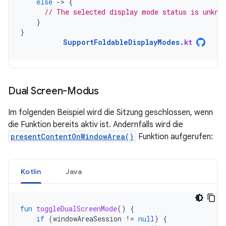
else
-
>
{
// The selected display mode status is unkno
}
}
SupportFoldableDisplayModes
.
kt
Dual Screen-Modus
Im folgenden Beispiel wird die Sitzung geschlossen, wenn
die Funktion bereits aktiv ist. Andernfalls wird die
presentContentOnWindowArea()
Funktion aufgerufen:
Kotlin
Java
fun
toggleDualScreenMode
()
{
if
(
windowAreaSession
!=
null
)
{