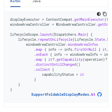
Kotlin
Java
displayExecutor
=
ContextCompat
.
getMainExecutor
(
th
windowAreaController
=
WindowAreaController
.
getOrC
lifecycleScope
.
launch
(
Dispatchers
.
Main
)
{
lifecycle
.
repeatOnLifecycle
(
Lifecycle
.
State
.
ST
windowAreaController
.
windowAreaInfos
.
map
{
info
-
>
info
.
firstOrNull
{
it
.
t
.
onEach
{
info
-
>
windowAreaInfo
=
info
.
map
{
it
?.
getCapability
(
operation
)
?.
s
.
distinctUntilChanged
()
.
collect
{
capabilityStatus
=
it
}
}
}
SupportFoldableDisplayModes
.
kt