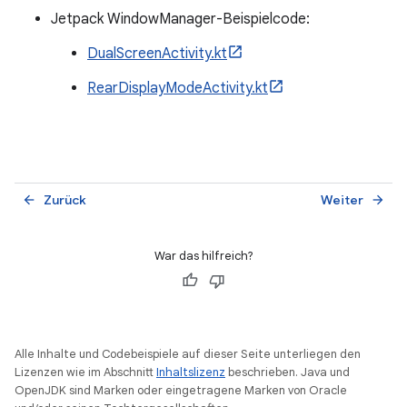
Jetpack WindowManager-Beispielcode:
DualScreenActivity.kt
RearDisplayModeActivity.kt
Zurück
Weiter
arrow_back
arrow_forward
War das hilfreich?
Alle Inhalte und Codebeispiele auf dieser Seite unterliegen den
Lizenzen wie im Abschnitt
Inhaltslizenz
beschrieben. Java und
OpenJDK sind Marken oder eingetragene Marken von Oracle