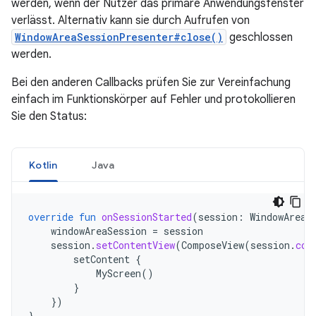
werden, wenn der Nutzer das primäre Anwendungsfenster
verlässt. Alternativ kann sie durch Aufrufen von
WindowAreaSessionPresenter#close()
geschlossen
werden.
Bei den anderen Callbacks prüfen Sie zur Vereinfachung
einfach im Funktionskörper auf Fehler und protokollieren
Sie den Status:
Kotlin
Java
override
fun
onSessionStarted
(
session
:
WindowAreaS
windowAreaSession
=
session
session
.
setContentView
(
ComposeView
(
session
.
con
setContent
{
MyScreen
()
}
})
}