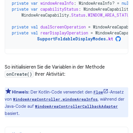
private
var
windowAreaInfo
:
WindowAreaInfo? 
=
null
private
var
capabilityStatus
:
WindowAreaCapability
WindowAreaCapability
.
Status
.
WINDOW_AREA_STATUS
private
val
dualScreenOperation
=
WindowAreaCapabi
private
val
rearDisplayOperation
=
WindowAreaCapab
SupportFoldableDisplayModes
.
kt
So initialisieren Sie die Variablen in der Methode
onCreate()
Ihrer Aktivität:
Hinweis:
Der Kotlin-Code verwendet den
-Ansatz
Flow
von
, während der
WindowAreaController.windowAreaInfos
Java-Code auf
WindowAreaControllerCallbackAdapter
basiert.