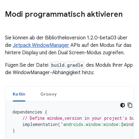
Modi programmatisch aktivieren
Sie können ab der Bibliotheksversion 1.2.0-beta03 über
die
Jetpack WindowManager
APIs auf den Modus für das
hintere Display und den Dual Screen-Modus zugreifen.
Fügen Sie der Datei
build.gradle
des Moduls Ihrer App
die WindowManager-Abhängigkeit hinzu:
Kotlin
Groovy
dependencies
{
// Define window_version in your project's bui
implementation
(
"androidx.window:window:
$
window
}