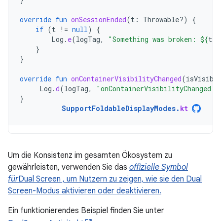
override
fun
onSessionEnded
(
t
:
Throwable?)
{
if
(
t
!=
null
)
{
Log
.
e
(
logTag
,
"Something was broken: 
${
t
.
m
}
}
override
fun
onContainerVisibilityChanged
(
isVisibl
Log
.
d
(
logTag
,
"onContainerVisibilityChanged. 
}
SupportFoldableDisplayModes
.
kt
Um die Konsistenz im gesamten Ökosystem zu
gewährleisten, verwenden Sie das
offizielle Symbol
für
Dual Screen , um Nutzern zu zeigen, wie sie den Dual
Screen-Modus aktivieren oder deaktivieren.
Ein funktionierendes Beispiel finden Sie unter