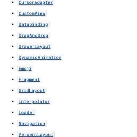
Cursoradapter
CustomView
Databinding
DragAndDrop
DrawerLayout
DynamicAnimation
Emoji
Fragment
GridLayout
Interpolator
Loader
Navigation
PercentLayout