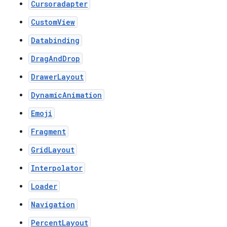
Cursoradapter
CustomView
Databinding
DragAndDrop
DrawerLayout
DynamicAnimation
Emoji
Fragment
GridLayout
Interpolator
Loader
Navigation
PercentLayout