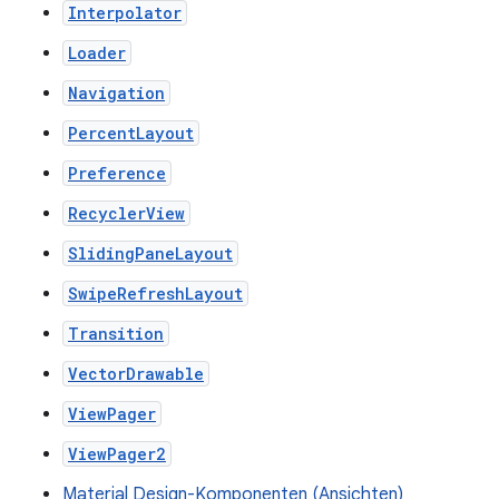
Interpolator
Loader
Navigation
PercentLayout
Preference
RecyclerView
SlidingPaneLayout
SwipeRefreshLayout
Transition
VectorDrawable
ViewPager
ViewPager2
Material Design-Komponenten (Ansichten)