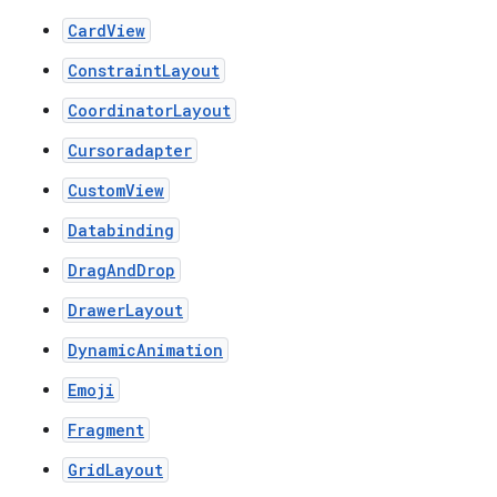
CardView
ConstraintLayout
CoordinatorLayout
Cursoradapter
CustomView
Databinding
DragAndDrop
DrawerLayout
DynamicAnimation
Emoji
Fragment
GridLayout