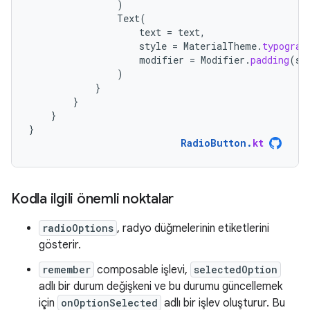
)
Text
(
text
=
text
,
style
=
MaterialTheme
.
typograp
modifier
=
Modifier
.
padding
(
st
)
}
}
}
}
RadioButton
.
kt
Kodla ilgili önemli noktalar
radioOptions
, radyo düğmelerinin etiketlerini
gösterir.
remember
composable işlevi,
selectedOption
adlı bir durum değişkeni ve bu durumu güncellemek
için
onOptionSelected
adlı bir işlev oluşturur. Bu