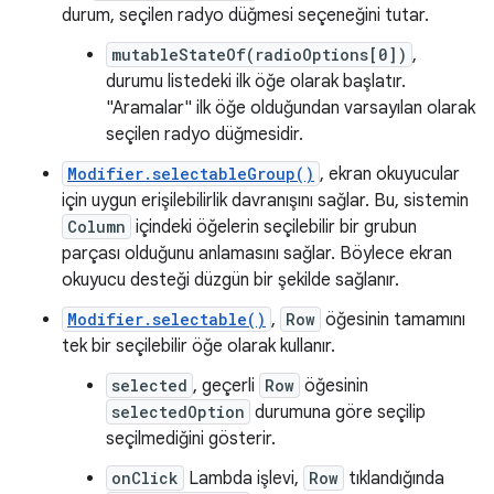
durum, seçilen radyo düğmesi seçeneğini tutar.
mutableStateOf(radioOptions[0])
,
durumu listedeki ilk öğe olarak başlatır.
"Aramalar" ilk öğe olduğundan varsayılan olarak
seçilen radyo düğmesidir.
Modifier.selectableGroup()
, ekran okuyucular
için uygun erişilebilirlik davranışını sağlar. Bu, sistemin
Column
içindeki öğelerin seçilebilir bir grubun
parçası olduğunu anlamasını sağlar. Böylece ekran
okuyucu desteği düzgün bir şekilde sağlanır.
Modifier.selectable()
,
Row
öğesinin tamamını
tek bir seçilebilir öğe olarak kullanır.
selected
, geçerli
Row
öğesinin
selectedOption
durumuna göre seçilip
seçilmediğini gösterir.
onClick
Lambda işlevi,
Row
tıklandığında