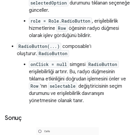
selectedOption
durumunu tıklanan seçeneğe
günceller.
role = Role.RadioButton
, erişilebilirlik
hizmetlerine
Row
öğesinin radyo düğmesi
olarak işlev gördüğünü bildirir.
RadioButton(...)
composable'ı
oluşturur.
RadioButton
onClick = null
simgesi
RadioButton
erişilebilirliği artırır. Bu, radyo düğmesinin
tıklama etkinliğini doğrudan işlemesini önler ve
Row
'nın
selectable
değiştiricisinin seçim
durumunu ve erişilebilirlik davranışını
yönetmesine olanak tanır.
Sonuç