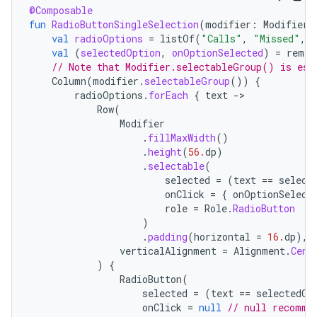
@Composable
fun
RadioButtonSingleSelection
(
modifier
:
Modifier
val
radioOptions
=
listOf
(
"Calls"
,
"Missed"
,
val
(
selectedOption
,
onOptionSelected
)
=
remem
// Note that Modifier.selectableGroup() is ess
Column
(
modifier
.
selectableGroup
())
{
radioOptions
.
forEach
{
text
-
Row
(
Modifier
.
fillMaxWidth
()
.
height
(
56.
dp
)
.
selectable
(
selected
=
(
text
==
select
onClick
=
{
onOptionSelect
role
=
Role
.
RadioButton
)
.
padding
(
horizontal
=
16.
dp
),
verticalAlignment
=
Alignment
.
Cent
)
{
RadioButton
(
selected
=
(
text
==
selectedOp
onClick
=
null
// null recomme